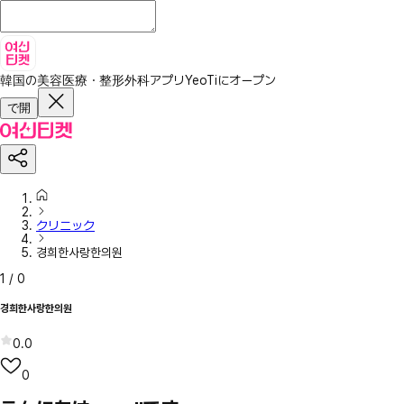
韓国の美容医療・整形外科アプリ
YeoTiにオープン
で開
クリニック
경희한사랑한의원
1
/
0
경희한사랑한의원
0.0
0