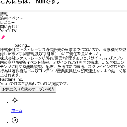
こんにちは、 nullです。
情報
施術イベント
レビュー
問い合わせ
YeoTi TV
loading...
株式会社ファストレーンは通信販売の当事者ではないので、医療機関が登
録した市／手術情報及び取引等について責任を負いません。
株式会社ファストレーンが所有/運営/管理するウェブサイトおよびアプリ
内の商品/病院/イベント情報、デザインおよび画面の構成、UIを含むコン
テンツに対する無断複製、配布、放送または転送、スクレイピングなどの
行為は著作権法およびコンテンツ産業振興法など関連法令により厳しく禁
止されます。
Fastlane Inc.
YeoTiではまだ活動していない病院です。
お気に入り病院のオープン申請
ホーム