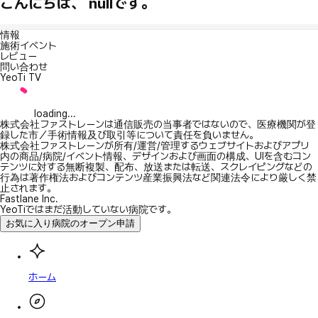
こんにちは、 nullです。
情報
施術イベント
レビュー
問い合わせ
YeoTi TV
loading...
株式会社ファストレーンは通信販売の当事者ではないので、医療機関が登
録した市／手術情報及び取引等について責任を負いません。
株式会社ファストレーンが所有/運営/管理するウェブサイトおよびアプリ
内の商品/病院/イベント情報、デザインおよび画面の構成、UIを含むコン
テンツに対する無断複製、配布、放送または転送、スクレイピングなどの
行為は著作権法およびコンテンツ産業振興法など関連法令により厳しく禁
止されます。
Fastlane Inc.
YeoTiではまだ活動していない病院です。
お気に入り病院のオープン申請
ホーム