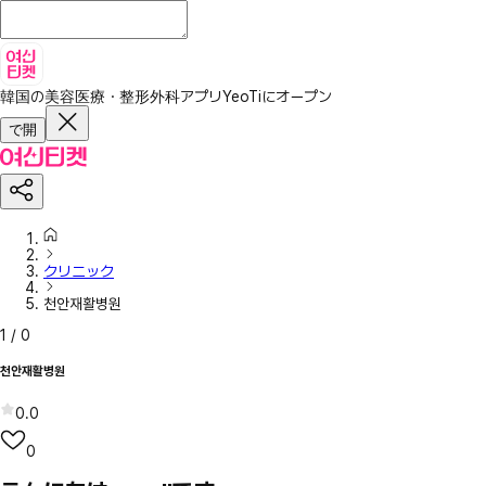
韓国の美容医療・整形外科アプリ
YeoTiにオープン
で開
クリニック
천안재활병원
1
/
0
천안재활병원
0.0
0