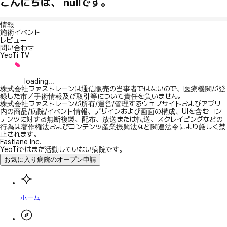
こんにちは、 nullです。
情報
施術イベント
レビュー
問い合わせ
YeoTi TV
loading...
株式会社ファストレーンは通信販売の当事者ではないので、医療機関が登
録した市／手術情報及び取引等について責任を負いません。
株式会社ファストレーンが所有/運営/管理するウェブサイトおよびアプリ
内の商品/病院/イベント情報、デザインおよび画面の構成、UIを含むコン
テンツに対する無断複製、配布、放送または転送、スクレイピングなどの
行為は著作権法およびコンテンツ産業振興法など関連法令により厳しく禁
止されます。
Fastlane Inc.
YeoTiではまだ活動していない病院です。
お気に入り病院のオープン申請
ホーム