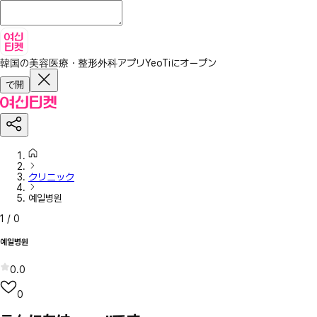
韓国の美容医療・整形外科アプリ
YeoTiにオープン
で開
クリニック
예일병원
1
/
0
예일병원
0.0
0