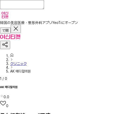
韓国の美容医療・整形外科アプリ
YeoTiにオープン
で開
クリニック
AK 메디컬의원
1
/
0
AK 메디컬의원
0.0
0