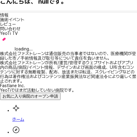
こんにちは、 nullです。
情報
施術イベント
レビュー
問い合わせ
YeoTi TV
loading...
株式会社ファストレーンは通信販売の当事者ではないので、医療機関が登
録した市／手術情報及び取引等について責任を負いません。
株式会社ファストレーンが所有/運営/管理するウェブサイトおよびアプリ
内の商品/病院/イベント情報、デザインおよび画面の構成、UIを含むコン
テンツに対する無断複製、配布、放送または転送、スクレイピングなどの
行為は著作権法およびコンテンツ産業振興法など関連法令により厳しく禁
止されます。
Fastlane Inc.
YeoTiではまだ活動していない病院です。
お気に入り病院のオープン申請
ホーム