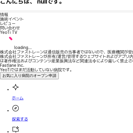
こんにちは、 nullです。
情報
施術イベント
レビュー
問い合わせ
YeoTi TV
loading...
株式会社ファストレーンは通信販売の当事者ではないので、医療機関が登
株式会社ファストレーンが所有/運営/管理するウェブサイトおよびアプリ
は著作権法およびコンテンツ産業振興法など関連法令により厳しく禁止さ
Fastlane Inc.
YeoTiではまだ活動していない病院です。
お気に入り病院のオープン申請
ホーム
探索する