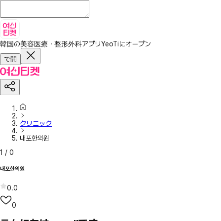
韓国の美容医療・整形外科アプリ
YeoTiにオープン
で開
クリニック
내포한의원
1
/
0
내포한의원
0.0
0