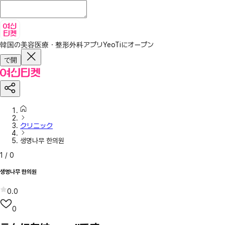
韓国の美容医療・整形外科アプリ
YeoTiにオープン
で開
クリニック
생명나무 한의원
1
/
0
생명나무 한의원
0.0
0