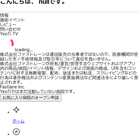
こんにちは、 nullです。
情報
施術イベント
レビュー
問い合わせ
YeoTi TV
loading...
株式会社ファストレーンは通信販売の当事者ではないので、医療機関が登
録した市／手術情報及び取引等について責任を負いません。
株式会社ファストレーンが所有/運営/管理するウェブサイトおよびアプリ
内の商品/病院/イベント情報、デザインおよび画面の構成、UIを含むコン
テンツに対する無断複製、配布、放送または転送、スクレイピングなどの
行為は著作権法およびコンテンツ産業振興法など関連法令により厳しく禁
止されます。
Fastlane Inc.
YeoTiではまだ活動していない病院です。
お気に入り病院のオープン申請
ホーム