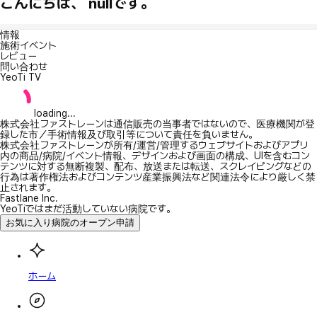
こんにちは、 nullです。
情報
施術イベント
レビュー
問い合わせ
YeoTi TV
loading...
株式会社ファストレーンは通信販売の当事者ではないので、医療機関が登
録した市／手術情報及び取引等について責任を負いません。
株式会社ファストレーンが所有/運営/管理するウェブサイトおよびアプリ
内の商品/病院/イベント情報、デザインおよび画面の構成、UIを含むコン
テンツに対する無断複製、配布、放送または転送、スクレイピングなどの
行為は著作権法およびコンテンツ産業振興法など関連法令により厳しく禁
止されます。
Fastlane Inc.
YeoTiではまだ活動していない病院です。
お気に入り病院のオープン申請
ホーム