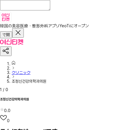
韓国の美容医療・整形外科アプリ
YeoTiにオープン
で開
クリニック
조정신건강의학과의원
1
/
0
조정신건강의학과의원
0.0
0