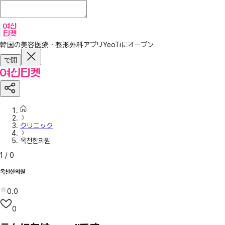
韓国の美容医療・整形外科アプリ
YeoTiにオープン
で開
クリニック
옥천한의원
1
/
0
옥천한의원
0.0
0