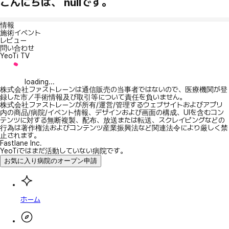
こんにちは、 nullです。
情報
施術イベント
レビュー
問い合わせ
YeoTi TV
loading...
株式会社ファストレーンは通信販売の当事者ではないので、医療機関が登
録した市／手術情報及び取引等について責任を負いません。
株式会社ファストレーンが所有/運営/管理するウェブサイトおよびアプリ
内の商品/病院/イベント情報、デザインおよび画面の構成、UIを含むコン
テンツに対する無断複製、配布、放送または転送、スクレイピングなどの
行為は著作権法およびコンテンツ産業振興法など関連法令により厳しく禁
止されます。
Fastlane Inc.
YeoTiではまだ活動していない病院です。
お気に入り病院のオープン申請
ホーム