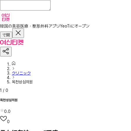
韓国の美容医療・整形外科アプリ
YeoTiにオープン
で開
クリニック
옥천성심의원
1
/
0
옥천성심의원
0.0
0