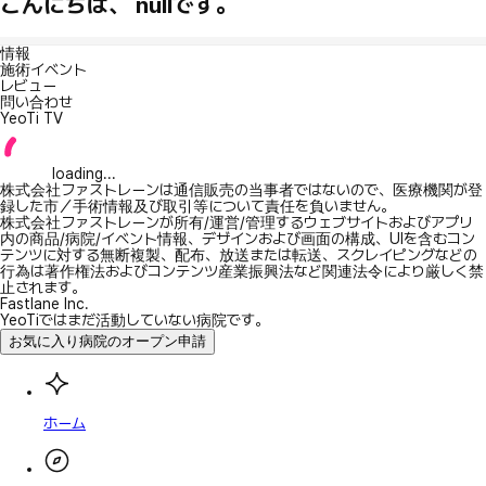
こんにちは、 nullです。
情報
施術イベント
レビュー
問い合わせ
YeoTi TV
loading...
株式会社ファストレーンは通信販売の当事者ではないので、医療機関が登
録した市／手術情報及び取引等について責任を負いません。
株式会社ファストレーンが所有/運営/管理するウェブサイトおよびアプリ
内の商品/病院/イベント情報、デザインおよび画面の構成、UIを含むコン
テンツに対する無断複製、配布、放送または転送、スクレイピングなどの
行為は著作権法およびコンテンツ産業振興法など関連法令により厳しく禁
止されます。
Fastlane Inc.
YeoTiではまだ活動していない病院です。
お気に入り病院のオープン申請
ホーム