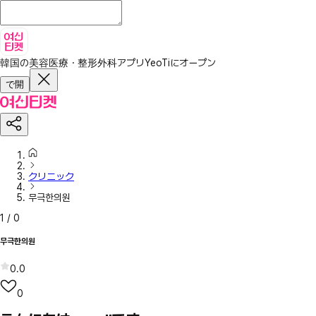
韓国の美容医療・整形外科アプリ
YeoTiにオープン
で開
クリニック
무극한의원
1
/
0
무극한의원
0.0
0