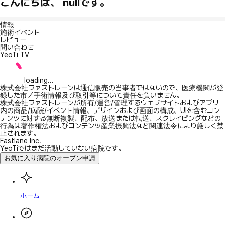
こんにちは、 nullです。
情報
施術イベント
レビュー
問い合わせ
YeoTi TV
loading...
株式会社ファストレーンは通信販売の当事者ではないので、医療機関が登
録した市／手術情報及び取引等について責任を負いません。
株式会社ファストレーンが所有/運営/管理するウェブサイトおよびアプリ
内の商品/病院/イベント情報、デザインおよび画面の構成、UIを含むコン
テンツに対する無断複製、配布、放送または転送、スクレイピングなどの
行為は著作権法およびコンテンツ産業振興法など関連法令により厳しく禁
止されます。
Fastlane Inc.
YeoTiではまだ活動していない病院です。
お気に入り病院のオープン申請
ホーム