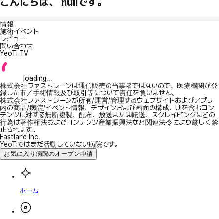
こんにちは、 nullです。
情報
施術イベント
レビュー
問い合わせ
YeoTi TV
loading...
株式会社ファストレーンは通信販売の当事者ではないので、医療機関が登
録した市／手術情報及び取引等について責任を負いません。
株式会社ファストレーンが所有/運営/管理するウェブサイトおよびアプリ
内の商品/病院/イベント情報、デザインおよび画面の構成、UIを含むコン
テンツに対する無断複製、配布、放送または転送、スクレイピングなどの
行為は著作権法およびコンテンツ産業振興法など関連法令により厳しく禁
止されます。
Fastlane Inc.
YeoTiではまだ活動していない病院です。
お気に入り病院のオープン申請
ホーム