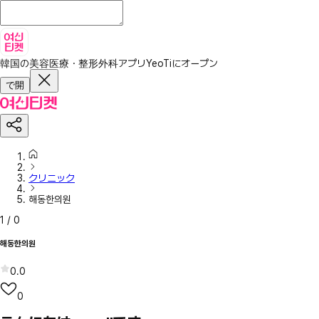
韓国の美容医療・整形外科アプリ
YeoTiにオープン
で開
クリニック
해동한의원
1
/
0
해동한의원
0.0
0