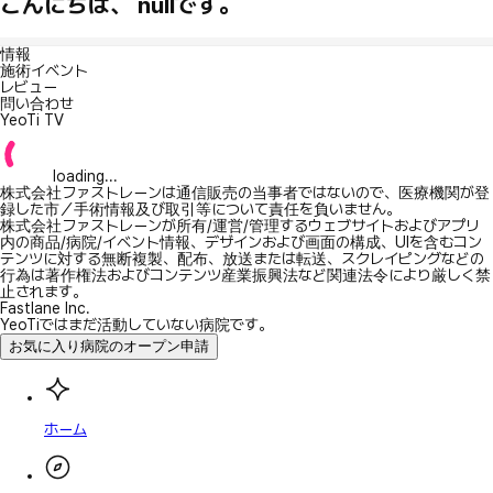
こんにちは、 nullです。
情報
施術イベント
レビュー
問い合わせ
YeoTi TV
loading...
株式会社ファストレーンは通信販売の当事者ではないので、医療機関が登
録した市／手術情報及び取引等について責任を負いません。
株式会社ファストレーンが所有/運営/管理するウェブサイトおよびアプリ
内の商品/病院/イベント情報、デザインおよび画面の構成、UIを含むコン
テンツに対する無断複製、配布、放送または転送、スクレイピングなどの
行為は著作権法およびコンテンツ産業振興法など関連法令により厳しく禁
止されます。
Fastlane Inc.
YeoTiではまだ活動していない病院です。
お気に入り病院のオープン申請
ホーム