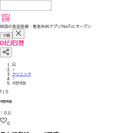
韓国の美容医療・整形外科アプリ
YeoTiにオープン
で開
クリニック
석한의원
1
/
0
석한의원
0.0
0