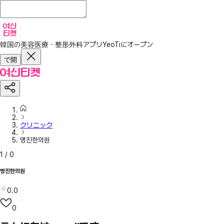
韓国の美容医療・整形外科アプリ
YeoTiにオープン
で開
クリニック
명진한의원
1
/
0
명진한의원
0.0
0