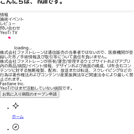
こんにちは、 nullです。
情報
施術イベント
レビュー
問い合わせ
YeoTi TV
loading...
株式会社ファストレーンは通信販売の当事者ではないので、医療機関が登
録した市／手術情報及び取引等について責任を負いません。
株式会社ファストレーンが所有/運営/管理するウェブサイトおよびアプリ
内の商品/病院/イベント情報、デザインおよび画面の構成、UIを含むコン
テンツに対する無断複製、配布、放送または転送、スクレイピングなどの
行為は著作権法およびコンテンツ産業振興法など関連法令により厳しく禁
止されます。
Fastlane Inc.
YeoTiではまだ活動していない病院です。
お気に入り病院のオープン申請
ホーム