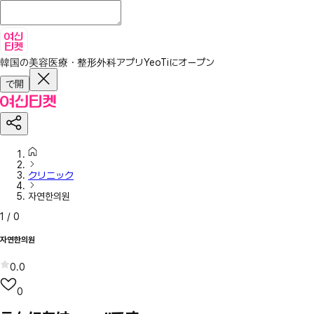
韓国の美容医療・整形外科アプリ
YeoTiにオープン
で開
クリニック
자연한의원
1
/
0
자연한의원
0.0
0