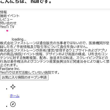
こんにちは、 nullです。
情報
施術イベント
レビュー
問い合わせ
YeoTi TV
loading...
株式会社ファストレーンは通信販売の当事者ではないので、医療機関が登
録した市／手術情報及び取引等について責任を負いません。
株式会社ファストレーンが所有/運営/管理するウェブサイトおよびアプリ
内の商品/病院/イベント情報、デザインおよび画面の構成、UIを含むコン
テンツに対する無断複製、配布、放送または転送、スクレイピングなどの
行為は著作権法およびコンテンツ産業振興法など関連法令により厳しく禁
止されます。
Fastlane Inc.
YeoTiではまだ活動していない病院です。
お気に入り病院のオープン申請
ホーム