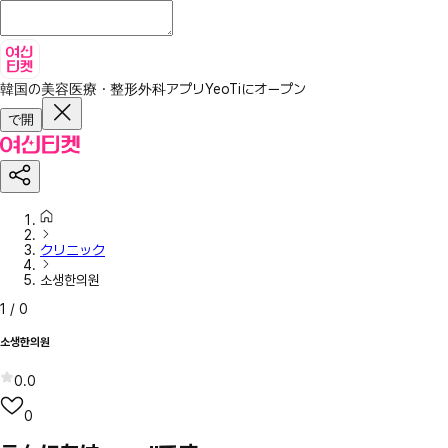
韓国の美容医療・整形外科アプリ
YeoTiにオープン
で開
クリニック
소생한의원
1
/
0
소생한의원
0.0
0