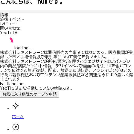
こんにちは、 nullです。
情報
施術イベント
レビュー
問い合わせ
YeoTi TV
loading...
株式会社ファストレーンは通信販売の当事者ではないので、医療機関が登
録した市／手術情報及び取引等について責任を負いません。
株式会社ファストレーンが所有/運営/管理するウェブサイトおよびアプリ
内の商品/病院/イベント情報、デザインおよび画面の構成、UIを含むコン
テンツに対する無断複製、配布、放送または転送、スクレイピングなどの
行為は著作権法およびコンテンツ産業振興法など関連法令により厳しく禁
止されます。
Fastlane Inc.
YeoTiではまだ活動していない病院です。
お気に入り病院のオープン申請
ホーム