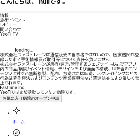
こんにちは、 nullです。
情報
施術イベント
レビュー
問い合わせ
YeoTi TV
loading...
株式会社ファストレーンは通信販売の当事者ではないので、医療機関が登
録した市／手術情報及び取引等について責任を負いません。
株式会社ファストレーンが所有/運営/管理するウェブサイトおよびアプリ
内の商品/病院/イベント情報、デザインおよび画面の構成、UIを含むコン
テンツに対する無断複製、配布、放送または転送、スクレイピングなどの
行為は著作権法およびコンテンツ産業振興法など関連法令により厳しく禁
止されます。
Fastlane Inc.
YeoTiではまだ活動していない病院です。
お気に入り病院のオープン申請
ホーム