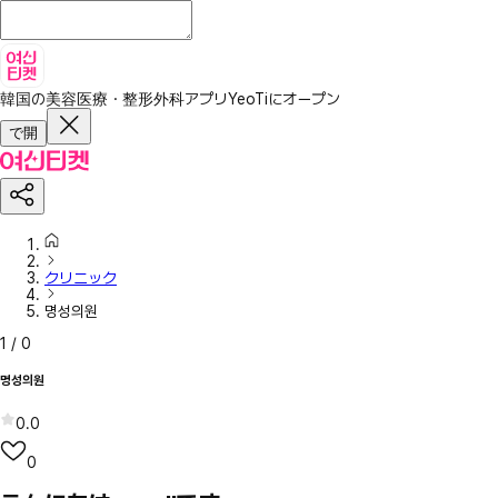
韓国の美容医療・整形外科アプリ
YeoTiにオープン
で開
クリニック
명성의원
1
/
0
명성의원
0.0
0