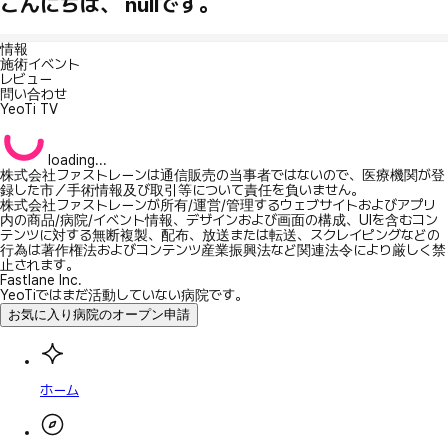
こんにちは、 nullです。
情報
施術イベント
レビュー
問い合わせ
YeoTi TV
loading...
株式会社ファストレーンは通信販売の当事者ではないので、医療機関が登
録した市／手術情報及び取引等について責任を負いません。
株式会社ファストレーンが所有/運営/管理するウェブサイトおよびアプリ
内の商品/病院/イベント情報、デザインおよび画面の構成、UIを含むコン
テンツに対する無断複製、配布、放送または転送、スクレイピングなどの
行為は著作権法およびコンテンツ産業振興法など関連法令により厳しく禁
止されます。
Fastlane Inc.
YeoTiではまだ活動していない病院です。
お気に入り病院のオープン申請
ホーム