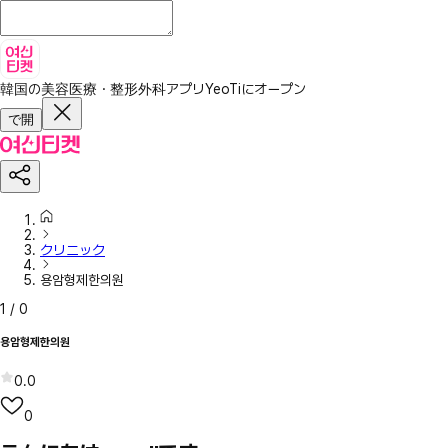
韓国の美容医療・整形外科アプリ
YeoTiにオープン
で開
クリニック
용암형제한의원
1
/
0
용암형제한의원
0.0
0