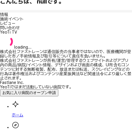
こんにちは、 nullです。
情報
施術イベント
レビュー
問い合わせ
YeoTi TV
loading...
株式会社ファストレーンは通信販売の当事者ではないので、医療機関が登
録した市／手術情報及び取引等について責任を負いません。
株式会社ファストレーンが所有/運営/管理するウェブサイトおよびアプリ
内の商品/病院/イベント情報、デザインおよび画面の構成、UIを含むコン
テンツに対する無断複製、配布、放送または転送、スクレイピングなどの
行為は著作権法およびコンテンツ産業振興法など関連法令により厳しく禁
止されます。
Fastlane Inc.
YeoTiではまだ活動していない病院です。
お気に入り病院のオープン申請
ホーム