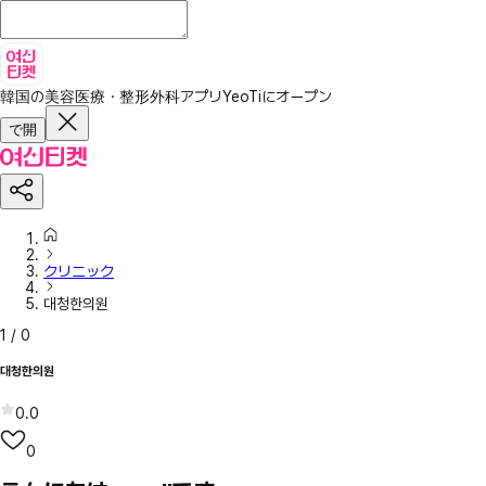
韓国の美容医療・整形外科アプリ
YeoTiにオープン
で開
クリニック
대청한의원
1
/
0
대청한의원
0.0
0