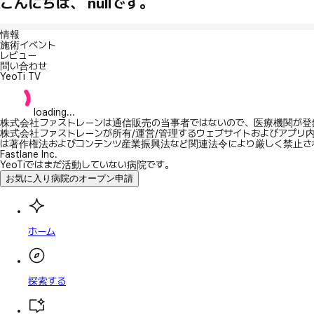
こんにちは、 nullです。
情報
施術イベント
レビュー
問い合わせ
YeoTi TV
loading...
株式会社ファストレーンは通信販売の当事者ではないので、医療機関が登
株式会社ファストレーンが所有/運営/管理するウェブサイトおよびアプリ
は著作権法およびコンテンツ産業振興法など関連法令により厳しく禁止さ
Fastlane Inc.
YeoTiではまだ活動していない病院です。
お気に入り病院のオープン申請
ホーム
探索する