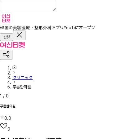
韓国の美容医療・整形外科アプリ
YeoTiにオープン
で開
クリニック
푸른한의원
1
/
0
푸른한의원
0.0
0