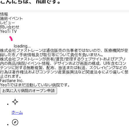
こんにちは、 nullです。
情報
施術イベント
レビュー
問い合わせ
YeoTi TV
loading...
株式会社ファストレーンは通信販売の当事者ではないので、医療機関が登
録した市／手術情報及び取引等について責任を負いません。
株式会社ファストレーンが所有/運営/管理するウェブサイトおよびアプリ
内の商品/病院/イベント情報、デザインおよび画面の構成、UIを含むコン
テンツに対する無断複製、配布、放送または転送、スクレイピングなどの
行為は著作権法およびコンテンツ産業振興法など関連法令により厳しく禁
止されます。
Fastlane Inc.
YeoTiではまだ活動していない病院です。
お気に入り病院のオープン申請
ホーム