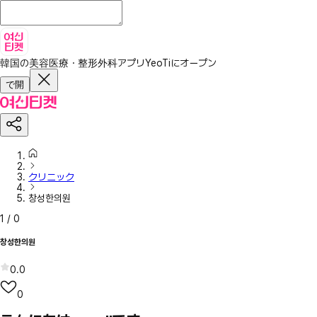
韓国の美容医療・整形外科アプリ
YeoTiにオープン
で開
クリニック
창성한의원
1
/
0
창성한의원
0.0
0