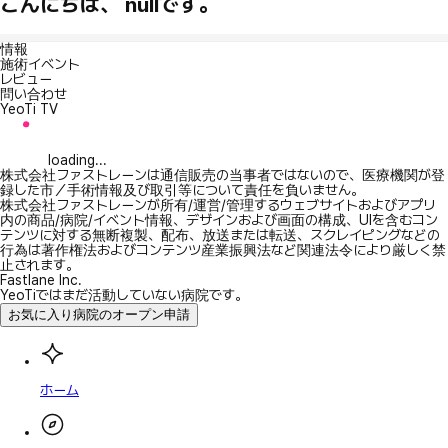
こんにちは、 nullです。
情報
施術イベント
レビュー
問い合わせ
YeoTi TV
loading...
株式会社ファストレーンは通信販売の当事者ではないので、医療機関が登
録した市／手術情報及び取引等について責任を負いません。
株式会社ファストレーンが所有/運営/管理するウェブサイトおよびアプリ
内の商品/病院/イベント情報、デザインおよび画面の構成、UIを含むコン
テンツに対する無断複製、配布、放送または転送、スクレイピングなどの
行為は著作権法およびコンテンツ産業振興法など関連法令により厳しく禁
止されます。
Fastlane Inc.
YeoTiではまだ活動していない病院です。
お気に入り病院のオープン申請
ホーム