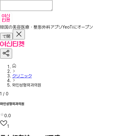
韓国の美容医療・整形外科アプリ
YeoTiにオープン
で開
クリニック
와인성형외과의원
1
/
0
와인성형외과의원
0.0
1