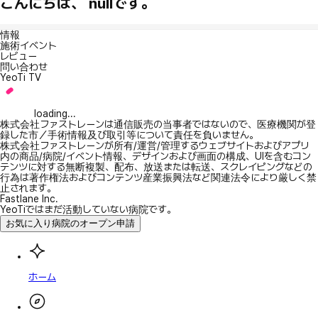
こんにちは、 nullです。
情報
施術イベント
レビュー
問い合わせ
YeoTi TV
loading...
株式会社ファストレーンは通信販売の当事者ではないので、医療機関が登
録した市／手術情報及び取引等について責任を負いません。
株式会社ファストレーンが所有/運営/管理するウェブサイトおよびアプリ
内の商品/病院/イベント情報、デザインおよび画面の構成、UIを含むコン
テンツに対する無断複製、配布、放送または転送、スクレイピングなどの
行為は著作権法およびコンテンツ産業振興法など関連法令により厳しく禁
止されます。
Fastlane Inc.
YeoTiではまだ活動していない病院です。
お気に入り病院のオープン申請
ホーム