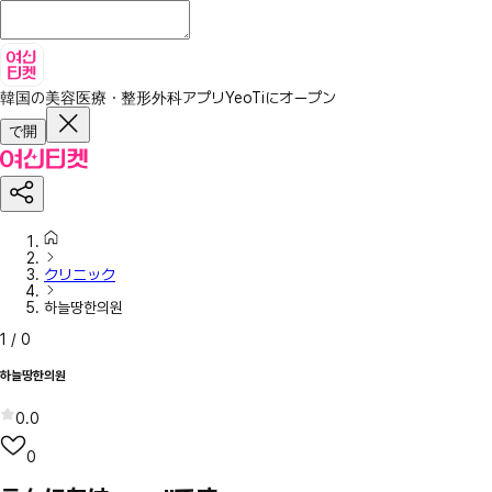
韓国の美容医療・整形外科アプリ
YeoTiにオープン
で開
クリニック
하늘땅한의원
1
/
0
하늘땅한의원
0.0
0