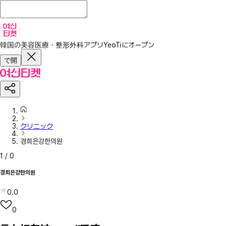
韓国の美容医療・整形外科アプリ
YeoTiにオープン
で開
クリニック
경희은강한의원
1
/
0
경희은강한의원
0.0
0