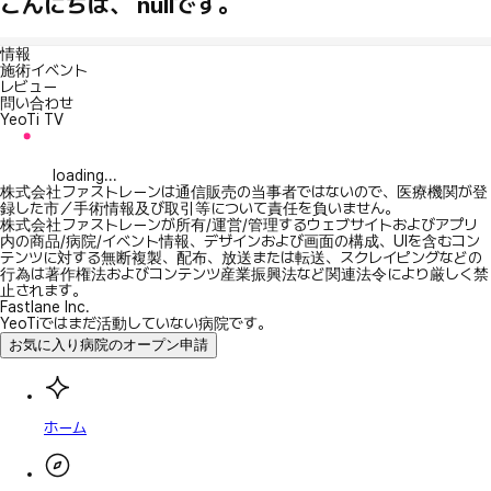
こんにちは、 nullです。
情報
施術イベント
レビュー
問い合わせ
YeoTi TV
loading...
株式会社ファストレーンは通信販売の当事者ではないので、医療機関が登
録した市／手術情報及び取引等について責任を負いません。
株式会社ファストレーンが所有/運営/管理するウェブサイトおよびアプリ
内の商品/病院/イベント情報、デザインおよび画面の構成、UIを含むコン
テンツに対する無断複製、配布、放送または転送、スクレイピングなどの
行為は著作権法およびコンテンツ産業振興法など関連法令により厳しく禁
止されます。
Fastlane Inc.
YeoTiではまだ活動していない病院です。
お気に入り病院のオープン申請
ホーム