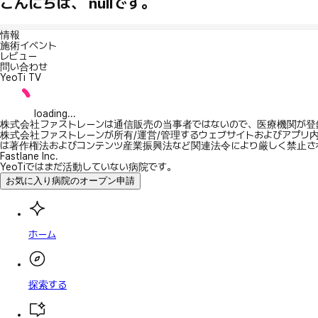
こんにちは、 nullです。
情報
施術イベント
レビュー
問い合わせ
YeoTi TV
loading...
株式会社ファストレーンは通信販売の当事者ではないので、医療機関が登
株式会社ファストレーンが所有/運営/管理するウェブサイトおよびアプリ
は著作権法およびコンテンツ産業振興法など関連法令により厳しく禁止さ
Fastlane Inc.
YeoTiではまだ活動していない病院です。
お気に入り病院のオープン申請
ホーム
探索する