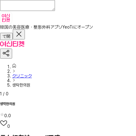
韓国の美容医療・整形外科アプリ
YeoTiにオープン
で開
クリニック
생락한의원
1
/
0
생락한의원
0.0
0