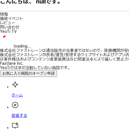
こんにちは、 nullです。
情報
施術イベント
レビュー
問い合わせ
YeoTi TV
loading...
株式会社ファストレーンは通信販売の当事者ではないので、医療機関が登
株式会社ファストレーンが所有/運営/管理するウェブサイトおよびアプリ
は著作権法およびコンテンツ産業振興法など関連法令により厳しく禁止さ
Fastlane Inc.
YeoTiではまだ活動していない病院です。
お気に入り病院のオープン申請
ホーム
探索する