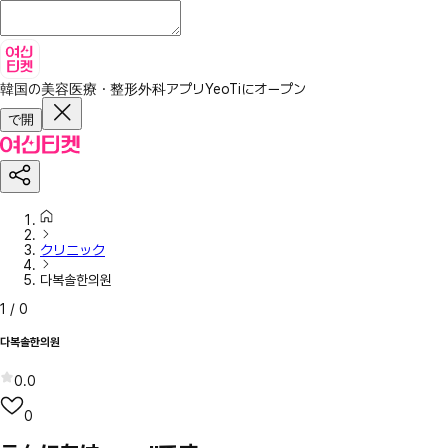
韓国の美容医療・整形外科アプリ
YeoTiにオープン
で開
クリニック
다복솔한의원
1
/
0
다복솔한의원
0.0
0