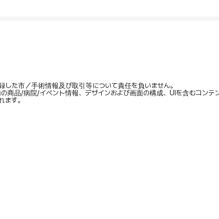
録した市／手術情報及び取引等について責任を負いません。
内の商品/病院/イベント情報、デザインおよび画面の構成、UIを含むコン
れます。