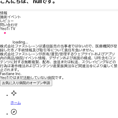
こんにちは、 nullです。
情報
施術イベント
レビュー
問い合わせ
YeoTi TV
loading...
株式会社ファストレーンは通信販売の当事者ではないので、医療機関が登
録した市／手術情報及び取引等について責任を負いません。
株式会社ファストレーンが所有/運営/管理するウェブサイトおよびアプリ
内の商品/病院/イベント情報、デザインおよび画面の構成、UIを含むコン
テンツに対する無断複製、配布、放送または転送、スクレイピングなどの
行為は著作権法およびコンテンツ産業振興法など関連法令により厳しく禁
止されます。
Fastlane Inc.
YeoTiではまだ活動していない病院です。
お気に入り病院のオープン申請
ホーム