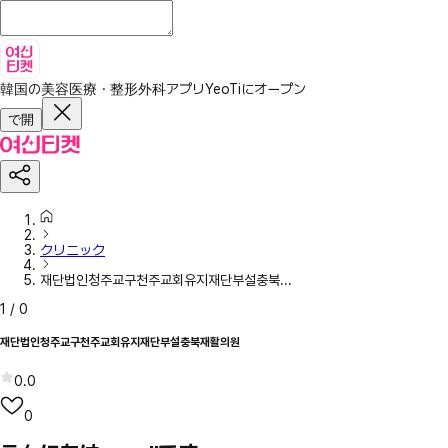
韓国の美容医療・整形外科アプリ
YeoTiにオープン
で開
クリニック
재단법인청주교구천주교회유지재단부설충북...
1
/
0
재단법인청주교구천주교회유지재단부설충북재활의원
0.0
0