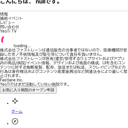
こんにちは、 nullです。
情報
施術イベント
レビュー
問い合わせ
YeoTi TV
loading...
株式会社ファストレーンは通信販売の当事者ではないので、医療機関が登
録した市／手術情報及び取引等について責任を負いません。
株式会社ファストレーンが所有/運営/管理するウェブサイトおよびアプリ
内の商品/病院/イベント情報、デザインおよび画面の構成、UIを含むコン
テンツに対する無断複製、配布、放送または転送、スクレイピングなどの
行為は著作権法およびコンテンツ産業振興法など関連法令により厳しく禁
止されます。
Fastlane Inc.
YeoTiではまだ活動していない病院です。
お気に入り病院のオープン申請
ホーム