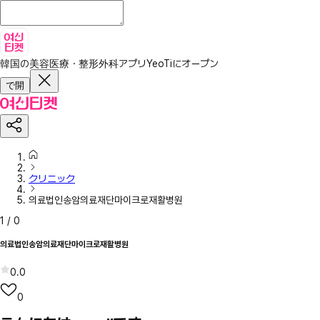
韓国の美容医療・整形外科アプリ
YeoTiにオープン
で開
クリニック
의료법인송암의료재단마이크로재활병원
1
/
0
의료법인송암의료재단마이크로재활병원
0.0
0