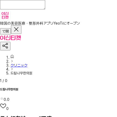
韓国の美容医療・整形外科アプリ
YeoTiにオープン
で開
クリニック
드림나무한의원
1
/
0
드림나무한의원
0.0
0