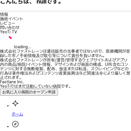
こんにちは、 nullです。
情報
施術イベント
レビュー
問い合わせ
YeoTi TV
loading...
株式会社ファストレーンは通信販売の当事者ではないので、医療機関が登
録した市／手術情報及び取引等について責任を負いません。
株式会社ファストレーンが所有/運営/管理するウェブサイトおよびアプリ
内の商品/病院/イベント情報、デザインおよび画面の構成、UIを含むコン
テンツに対する無断複製、配布、放送または転送、スクレイピングなどの
行為は著作権法およびコンテンツ産業振興法など関連法令により厳しく禁
止されます。
Fastlane Inc.
YeoTiではまだ活動していない病院です。
お気に入り病院のオープン申請
ホーム