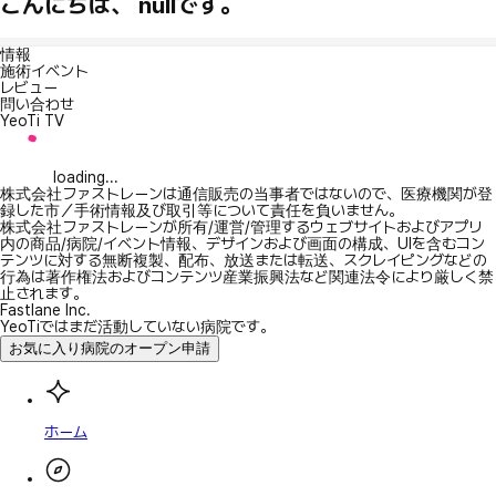
こんにちは、 nullです。
情報
施術イベント
レビュー
問い合わせ
YeoTi TV
loading...
株式会社ファストレーンは通信販売の当事者ではないので、医療機関が登
録した市／手術情報及び取引等について責任を負いません。
株式会社ファストレーンが所有/運営/管理するウェブサイトおよびアプリ
内の商品/病院/イベント情報、デザインおよび画面の構成、UIを含むコン
テンツに対する無断複製、配布、放送または転送、スクレイピングなどの
行為は著作権法およびコンテンツ産業振興法など関連法令により厳しく禁
止されます。
Fastlane Inc.
YeoTiではまだ活動していない病院です。
お気に入り病院のオープン申請
ホーム