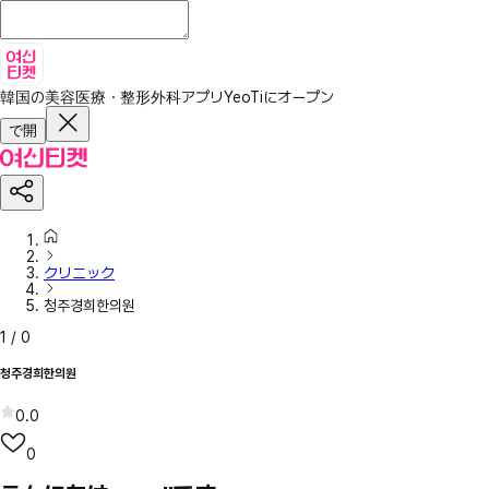
韓国の美容医療・整形外科アプリ
YeoTiにオープン
で開
クリニック
청주경희한의원
1
/
0
청주경희한의원
0.0
0