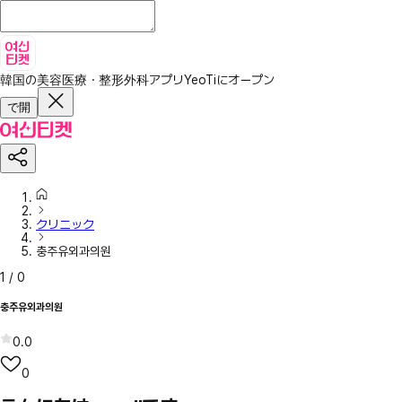
韓国の美容医療・整形外科アプリ
YeoTiにオープン
で開
クリニック
충주유외과의원
1
/
0
충주유외과의원
0.0
0