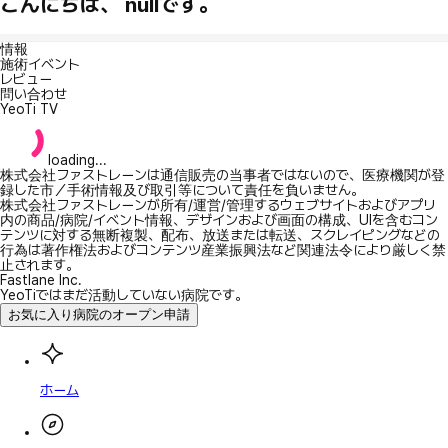
こんにちは、 nullです。
情報
施術イベント
レビュー
問い合わせ
YeoTi TV
loading...
株式会社ファストレーンは通信販売の当事者ではないので、医療機関が登
録した市／手術情報及び取引等について責任を負いません。
株式会社ファストレーンが所有/運営/管理するウェブサイトおよびアプリ
内の商品/病院/イベント情報、デザインおよび画面の構成、UIを含むコン
テンツに対する無断複製、配布、放送または転送、スクレイピングなどの
行為は著作権法およびコンテンツ産業振興法など関連法令により厳しく禁
止されます。
Fastlane Inc.
YeoTiではまだ活動していない病院です。
お気に入り病院のオープン申請
ホーム