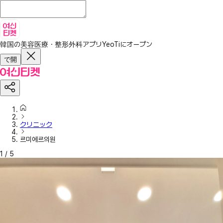
韓国の美容医療・整形外科アプリ
YeoTiにオープン
で開
クリニック
르미에르의원
1
/
5