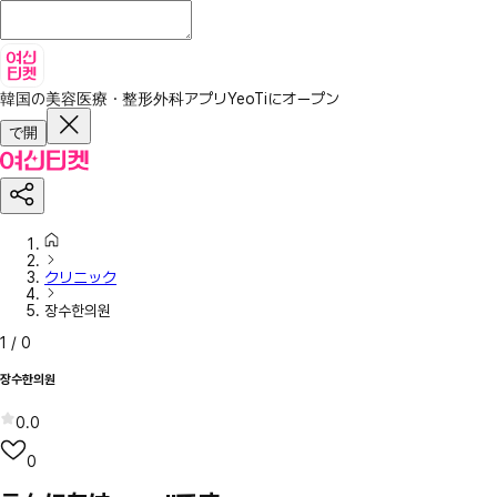
韓国の美容医療・整形外科アプリ
YeoTiにオープン
で開
クリニック
장수한의원
1
/
0
장수한의원
0.0
0