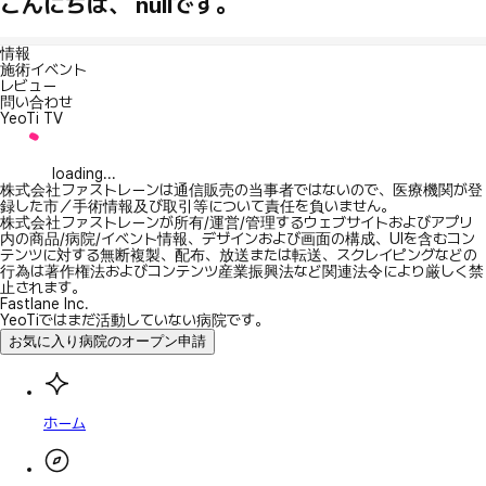
こんにちは、 nullです。
情報
施術イベント
レビュー
問い合わせ
YeoTi TV
loading...
株式会社ファストレーンは通信販売の当事者ではないので、医療機関が登
録した市／手術情報及び取引等について責任を負いません。
株式会社ファストレーンが所有/運営/管理するウェブサイトおよびアプリ
内の商品/病院/イベント情報、デザインおよび画面の構成、UIを含むコン
テンツに対する無断複製、配布、放送または転送、スクレイピングなどの
行為は著作権法およびコンテンツ産業振興法など関連法令により厳しく禁
止されます。
Fastlane Inc.
YeoTiではまだ活動していない病院です。
お気に入り病院のオープン申請
ホーム