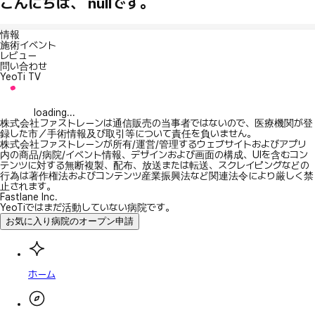
こんにちは、 nullです。
情報
施術イベント
レビュー
問い合わせ
YeoTi TV
loading...
株式会社ファストレーンは通信販売の当事者ではないので、医療機関が登
録した市／手術情報及び取引等について責任を負いません。
株式会社ファストレーンが所有/運営/管理するウェブサイトおよびアプリ
内の商品/病院/イベント情報、デザインおよび画面の構成、UIを含むコン
テンツに対する無断複製、配布、放送または転送、スクレイピングなどの
行為は著作権法およびコンテンツ産業振興法など関連法令により厳しく禁
止されます。
Fastlane Inc.
YeoTiではまだ活動していない病院です。
お気に入り病院のオープン申請
ホーム