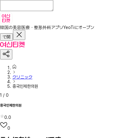
韓国の美容医療・整形外科アプリ
YeoTiにオープン
で開
クリニック
중국인제한의원
1
/
0
중국인제한의원
0.0
0