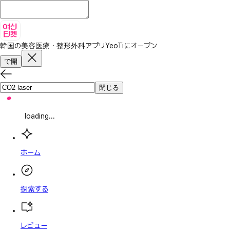
韓国の美容医療・整形外科アプリ
YeoTiにオープン
で開
閉じる
loading...
ホーム
探索する
レビュー