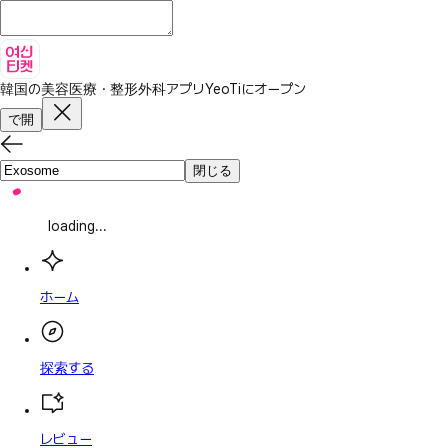
韓国の美容医療・整形外科アプリ
YeoTiにオープン
で開
閉じる
loading...
ホーム
探索する
レビュー