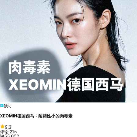
预订
XEOMIN德国西马：耐药性小的肉毒素
9.3
评论
215
₩55,000