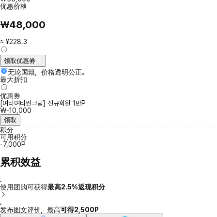
优惠价格
₩48,000
≈ ¥228.3
领取优惠劵
无论国籍，价格透明公正。
最大折扣
优惠券
[여티여티썬크림] 신규회원 1만P
₩-10,000
领取
积分
可用积分
-7,000P
累积效益
使用团购可获得
最高2.5%返现积分
发布图文评价，最高
可得2,500P