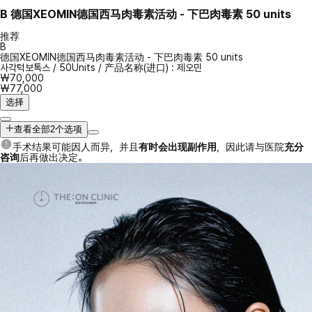
B
德国XEOMIN德国西马肉毒素活动 - 下巴肉毒素 50 units
推荐
B
德国XEOMIN德国西马肉毒素活动 - 下巴肉毒素 50 units
사각턱보톡스
/
50Units
/
产品名称(进口) : 제오민
₩70,000
₩77,000
选择
查看全部2个选项
手术结果可能因人而异，并且
有时会出现副作用
，因此请与医院
充分
咨询
后再做出决定。