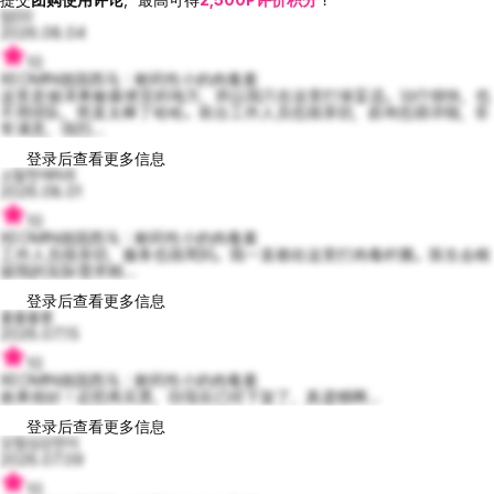
럽00
2026.08.04
10
XEOMIN德国西马：耐药性小的肉毒素
这里是做泽奥敏最便宜的地方，所以我只在这里打保妥适。治疗很快，也
不用排队，简直太棒了哈哈。前台工作人员也很亲切，咨询也很详细，非
常满意，强烈...
登录后查看更多信息
소탈한에릭6
2026.08.01
10
XEOMIN德国西马：耐药性小的肉毒素
工作人员很亲切，服务也很周到。我一直都在这里打肉毒杆菌。医生会根
据我的实际需求精...
登录后查看更多信息
홀롤롤롱
2026.07.15
10
XEOMIN德国西马：耐药性小的肉毒素
效果很好！还想再买票，但现在已经下架了，真遗憾啊...
登录后查看更多信息
모험심강한이
2026.07.09
10