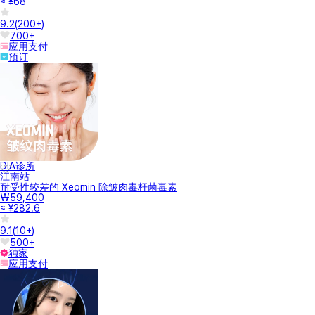
≈ ¥68
9.2
(
200+
)
700+
应用支付
预订
DIA诊所
江南站
耐受性较差的 Xeomin 除皱肉毒杆菌毒素
₩59,400
≈ ¥282.6
9.1
(
10+
)
500+
独家
应用支付