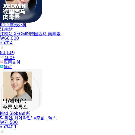
KODI整形外科
江南站
江南站 XEOMIN德国西马 肉毒素
₩66,000
≈ ¥314
8.1
(
10+
)
400+
应用支付
预订
Kind Global诊所
턱 라인/ 헤어 라인/ 목주름 보톡스
₩71,500
≈ ¥340.1