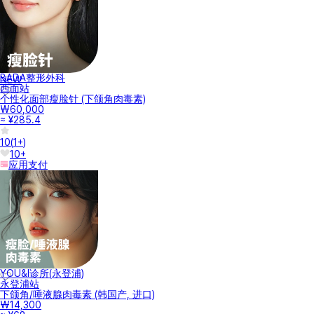
BADA整形外科
NEW
西面站
个性化面部瘦脸针 (下颌角肉毒素)
₩60,000
≈ ¥285.4
10
(
1+
)
10+
应用支付
YOU&I诊所(永登浦)
永登浦站
下颌角/唾液腺肉毒素 (韩国产, 进口)
₩14,300