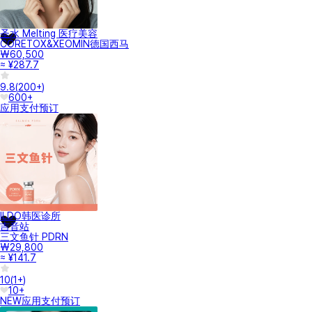
圣水 Melting 医疗美容
CORETOX&XEOMIN德国西马
₩60,500
≈ ¥287.7
9.8
(
200+
)
600+
应用支付
预订
ILDO韩医诊所
吉音站
三文鱼针 PDRN
₩29,800
≈ ¥141.7
10
(
1+
)
10+
NEW
应用支付
预订