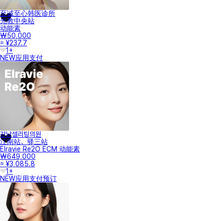
至诚至心韩医诊所
光教中央站
动能素
₩50,000
≈ ¥237.7
1+
NEW
应用支付
강남셀리팅의원
江南站、驿三站
Elravie Re2O ECM 动能素
₩649,000
≈ ¥3,085.8
1+
NEW
应用支付
预订