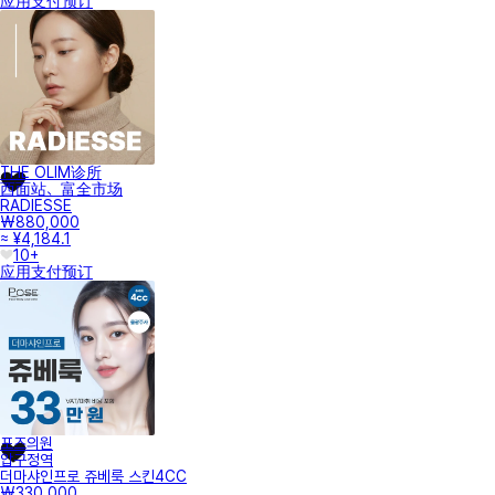
应用支付
预订
THE OLIM诊所
西面站、富全市场
RADIESSE
₩880,000
≈ ¥4,184.1
10+
应用支付
预订
포즈의원
압구정역
더마샤인프로 쥬베룩 스킨4CC
₩330,000