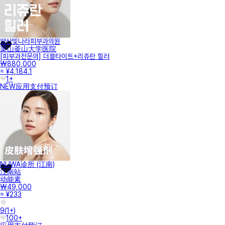
양산빛나라피부과의원
梁山釜山大学医院
[피부과전문의] 더블타이트+리쥬란 힐러
₩880,000
≈ ¥4,184.1
1+
NEW
应用支付
预订
NUWA诊所 (江南)
江南站
动能素
₩49,000
≈ ¥233
9
(
1+
)
100+