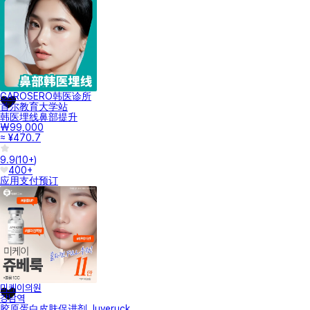
GAROSERO韩医诊所
首尔教育大学站
韩医埋线鼻部提升
₩99,000
≈ ¥470.7
9.9
(
10+
)
400+
应用支付
预订
미케이의원
강남역
胶原蛋白皮肤促进剂 Juveruck