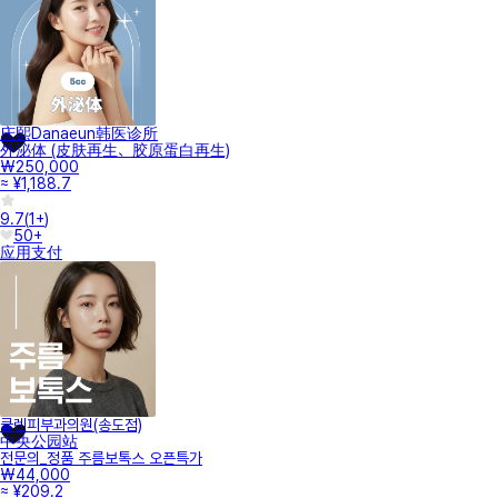
庆熙Danaeun韩医诊所
外泌体 (皮肤再生、胶原蛋白再生)
₩250,000
≈ ¥1,188.7
9.7
(
1+
)
50+
应用支付
클렌피부과의원(송도점)
中央公园站
전문의_정품 주름보톡스 오픈특가
₩44,000
≈ ¥209.2