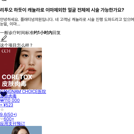
리투오 하듯이 캐뉼라로 이마제외한 얼굴 전체에 시술 가능한가요?
안녕하세요. 플래티넘의원입니다. 네 고객님 캐뉼라로 시술 진행 도와드리고 있으며
눈밑, 이마...
一般诊疗时间标准
约1小时内
回复
这个项目怎么样？
GANGNAM CHOICE医院
皮肤肉毒
₩110,000
≈ ¥523
9.6
(
50+
)
600+
应用支付
预订