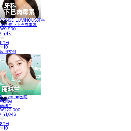
YONSEI LUMINOUS牙科
牙科专业下巴肉毒素
₩9,900
≈ ¥47.1
9
(
1+
)
10+
应用支付
Slimyoung医院
明洞站
丽珠兰
₩220,000
≈ ¥1,046
8
(
1+
)
10+