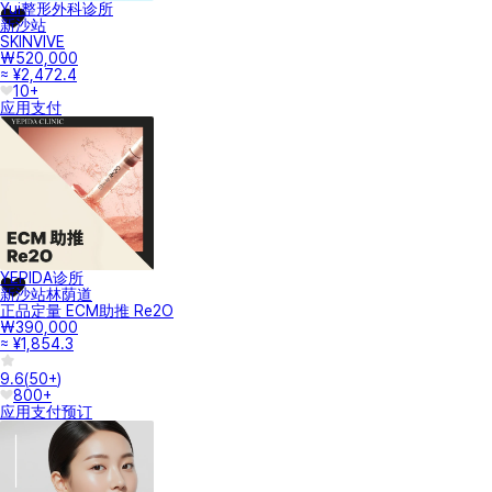
Yui整形外科诊所
新沙站
SKINVIVE
₩520,000
≈ ¥2,472.4
10+
应用支付
YEPIDA诊所
新沙站林荫道
正品定量 ECM助推 Re2O
₩390,000
≈ ¥1,854.3
9.6
(
50+
)
800+
应用支付
预订