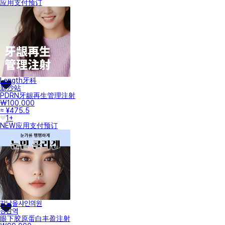
应用支付
预订
Length牙科
新沙站
PDRN牙龈再生管理注射
₩100,000
≈ ¥475.5
1+
NEW
应用支付
预订
강남올샤인의원
강남역
眼下胶原蛋白丰盈注射