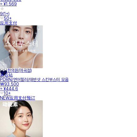
≈ ¥1,569
9
(
1+
)
50+
应用支付
디디한의원(마곡점)
麻谷站
PDRN/연어힐러/태반샷 스킨부스터 모음
₩93,500
≈ ¥444.6
10+
NEW
应用支付
预订