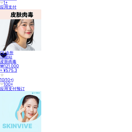
1+
应用支付
OL诊所
论岘站
皮肤肉毒
₩121,000
≈ ¥575.3
10
(
10+
)
100+
应用支付
预订