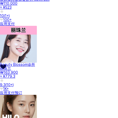
₩110,000
≈ ¥523
10
(
1+
)
100+
应用支付
Beauty Blossom诊所
丽珠兰
₩163,900
≈ ¥779.3
9.3
(
10+
)
1K+
应用支付
预订