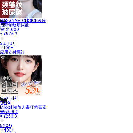
GANGNAM CHOICE医院
颈部皱纹玻尿酸
₩121,000
≈ ¥575.3
9.6
(
10+
)
100+
应用支付
预订
미케이의원
강남역
Mikkei 嘴角肉毒杆菌毒素
₩53,900
≈ ¥256.3
9
(
10+
)
400+