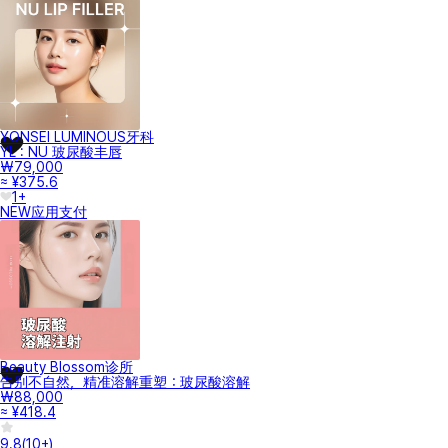
YONSEI LUMINOUS牙科
YL : NU 玻尿酸丰唇
₩79,000
≈ ¥375.6
1+
NEW
应用支付
Beauty Blossom诊所
告别不自然，精准溶解重塑：玻尿酸溶解
₩88,000
≈ ¥418.4
9.8
(
10+
)