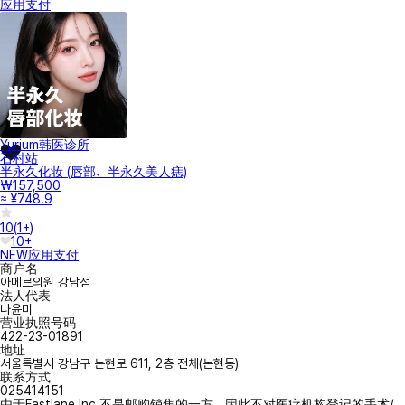
应用支付
Yurium韩医诊所
石村站
半永久化妆 (唇部、半永久美人痣)
₩157,500
≈ ¥748.9
10
(
1+
)
10+
NEW
应用支付
商户名
아메르의원 강남점
法人代表
나윤미
营业执照号码
422-23-01891
地址
서울특별시 강남구 논현로 611, 2층 전체(논현동)
联系方式
025414151
由于Fastlane Inc.不是邮购销售的一方，因此不对医疗机构登记的手术/