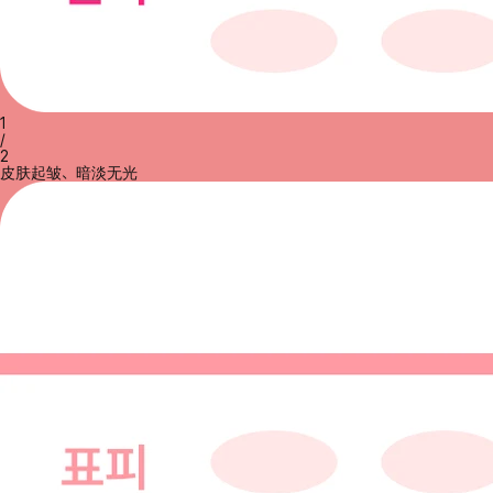
1
/
2
皮肤起皱、暗淡无光