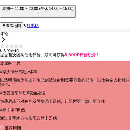
星期一 11:00 ~ 20:00 (午休 14:00 ~ 15:00)
打电话
查看地图
评论
0人的评论
提交
首次
团购使用评价，最高可获得
5,500P评价积分
！
玻尿酸丰唇
#减少皱纹#减少体积
以透明质酸为基础的填充剂被注射到需要容量的部位，以改善令人担忧的
部位。
#改善唇部体积#表面处理
为薄唇或不对称的双唇增添丰盈感，让双唇更丰满、更立体
#非手术#自然
通过非手术方法实现自然丰盈感
推荐周期