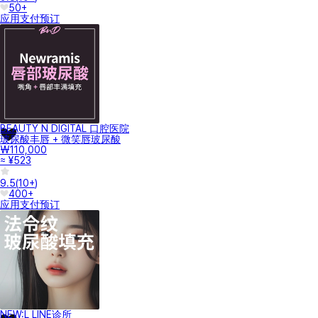
50+
应用支付
预订
BEAUTY N DIGITAL 口腔医院
玻尿酸丰唇 + 微笑唇玻尿酸
₩110,000
≈ ¥523
9.5
(
10+
)
400+
应用支付
预订
NEW:L LINE诊所