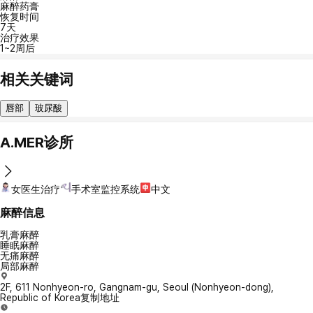
麻醉药膏
恢复时间
7天
治疗效果
1~2周后
相关关键词
唇部
玻尿酸
A.MER诊所
女医生治疗
手术室监控系统
中文
麻醉信息
乳膏麻醉
睡眠麻醉
无痛麻醉
局部麻醉
2F, 611 Nonhyeon-ro, Gangnam-gu, Seoul (Nonhyeon-dong),
Republic of Korea
复制地址