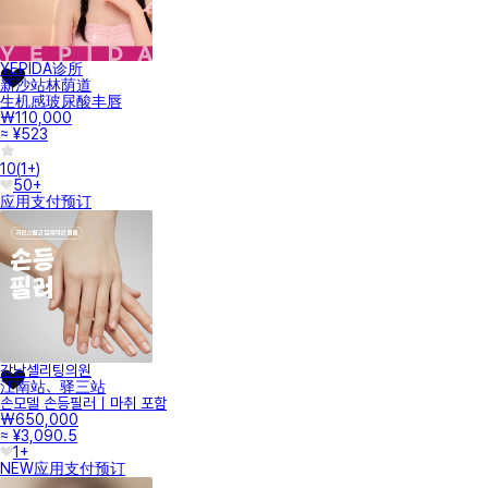
YEPIDA诊所
新沙站林荫道
生机感玻尿酸丰唇
₩110,000
≈ ¥523
10
(
1+
)
50+
应用支付
预订
강남셀리팅의원
江南站、驿三站
손모델 손등필러｜마취 포함
₩650,000
≈ ¥3,090.5
1+
NEW
应用支付
预订