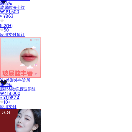
纛岛站
玻尿酸法令纹
₩181,500
≈ ¥863
9.2
(
1+
)
50+
应用支付
预订
Yui整形外科诊所
新沙站
唇部&微笑唇玻尿酸
₩418,000
≈ ¥1,987.4
10+
应用支付