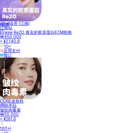
Jfeel诊所 (江南)
NEW
江南站
Elravie Re2O 真实的胶原蛋白ECM助推
₩450,000
≈ ¥2,140.6
10+
应用支付
预订
CORE皮肤科
狎鸥亭站
皱纹肉毒素
₩55,000
≈ ¥261.6
10
(
1+
)