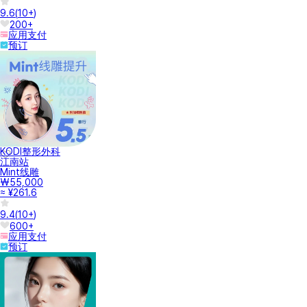
9.6
(
10+
)
200+
应用支付
预订
KODI整形外科
江南站
Mint线雕
₩55,000
≈ ¥261.6
9.4
(
10+
)
600+
应用支付
预订