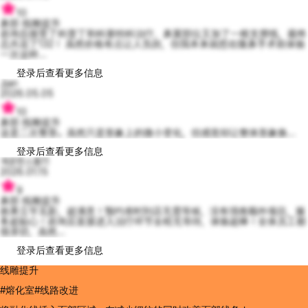
10
鼻部 线雕提升
咨询后接受了科普丁和科塞特科治疗，鼻翼部位又加了一根支撑线，最终
总共花了132！ 虽然价格有点让人负担，但我本来就想在隆鼻手术前体验
一次这样...
登录后查看更多信息
Jjan
2026.05.05
10
鼻部 线雕提升
这是二次整形。虽然只是形象上的微小变化，但感觉却让整体形象焕...
登录后查看更多信息
개운한스톰11
2026.01.15
9
鼻部 线雕提升
效果立竿见影，超满意！预约准时到店无需等候，没有强推额外项目，服
务超贴心！咨询后直接进入治疗环节全程无等待，体验超棒！全体员工都
很亲切，虽然...
登录后查看更多信息
线雕提升
#熔化室#线路改进