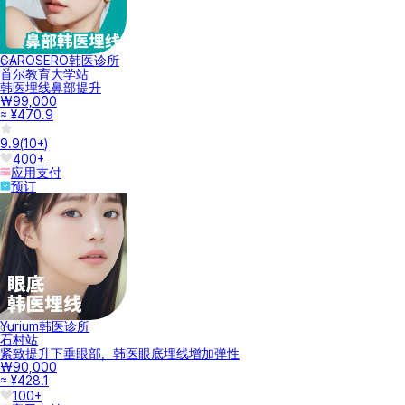
GAROSERO韩医诊所
首尔教育大学站
韩医埋线鼻部提升
₩99,000
≈ ¥470.9
9.9
(
10+
)
400+
应用支付
预订
Yurium韩医诊所
石村站
紧致提升下垂眼部，韩医眼底埋线增加弹性
₩90,000
≈ ¥428.1
100+