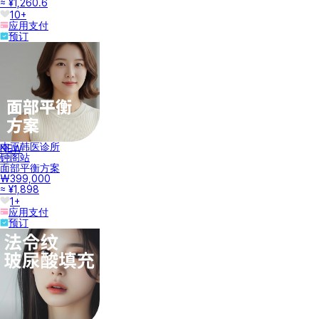
≈ ¥1,260.6
10+
应用支付
预订
本正韩医诊所
NEW
钟阁站
面部平衡方案
₩399,000
≈ ¥1,898
1+
应用支付
预订