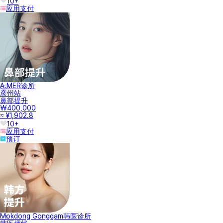
10+
应用支付
A.MER诊所
彦州站
鼻部提升
₩400,000
≈ ¥1,902.8
10+
应用支付
预订
Mokdong Gonggam韩医诊所