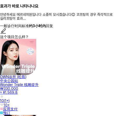
효과가 바로 나타나나요
안녕하세요 에르네의원입니다 소중히 모시겠습니다😊 코프팅의 경우 즉각적으로
실리프팅이 효과...
一般诊疗时间标准
约3小时内
回复
这个项目怎么样？
OWN诊所 (松島)
中央公园站
Wonder Triple 线雕提升
₩330,000
≈ ¥1,569.8
10
(
1+
)
10+
应用支付
预订