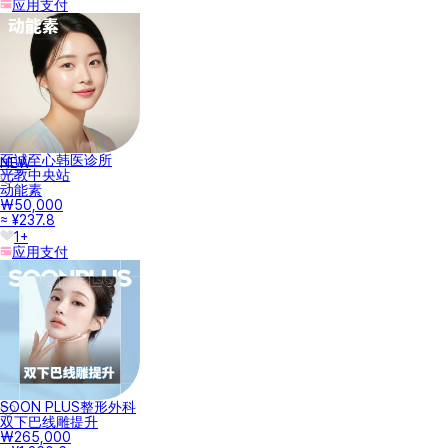
应用支付
至诚至心韩医诊所
NEW
光教中央站
动能素
₩50,000
≈ ¥237.8
1+
应用支付
SOON PLUS整形外科
双下巴线雕提升
₩265,000