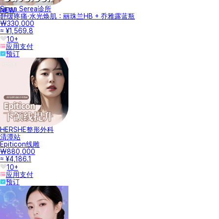
Sinsa Serea诊所
NEW
舒缓疼痛·水光焕肌：丽珠兰HB + 乔雅露蓝瓶
₩330,000
≈ ¥1,569.8
10+
应用支付
预订
HERSHE整形外科
清潭站
Epiticon线雕
₩880,000
≈ ¥4,186.1
10+
应用支付
预订