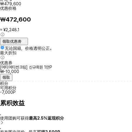
₩479,600
优惠价格
₩472,600
≈ ¥2,248.1
领取优惠劵
无论国籍，价格透明公正。
最大折扣
优惠券
[여티여티썬크림] 신규회원 1만P
₩-10,000
领取
积分
可用积分
-7,000P
累积效益
使用团购可获得
最高2.5%返现积分
发布图文评价，最高
可得2,500P