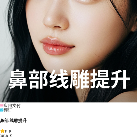
应用支付
预订
鼻部 线雕提升
9.8
评论
5