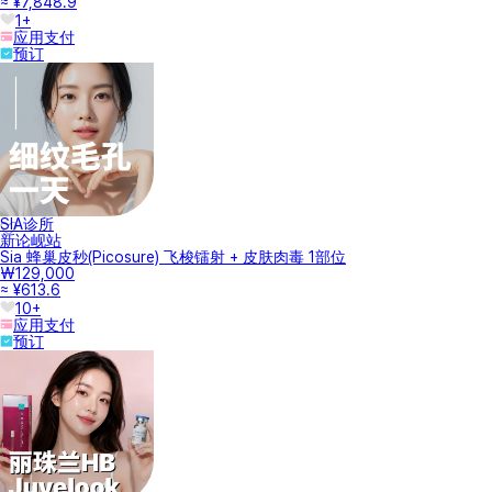
≈ ¥7,848.9
1+
应用支付
预订
SIA诊所
新论岘站
Sia 蜂巢皮秒(Picosure) 飞梭镭射 + 皮肤肉毒 1部位
₩129,000
≈ ¥613.6
10+
应用支付
预订