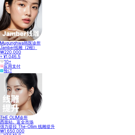
Mugunghwa韩医诊所
Jamber线雕（2根）
₩220,000
≈ ¥1,046.5
10+
应用支付
预订
THE OLIM诊所
西面站、富全市场
强力提拉 The-Ollim 线雕提升
₩1,650,000