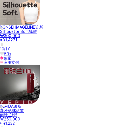
YONSEI IMAGELINE诊所
Silhouette Soft线雕
₩300,000
≈ ¥1,427.1
10
(
1+
)
50+
独家
应用支付
YEPIDA诊所
新沙站林荫道
丽珠兰HB
₩259,000
≈ ¥1,232