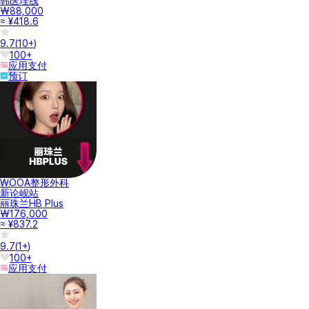
韩医埋线
₩88,000
≈ ¥418.6
9.7
(
10+
)
100+
应用支付
预订
WOOA整形外科
新论岘站
丽珠兰HB Plus
₩176,000
≈ ¥837.2
9.7
(
1+
)
100+
应用支付