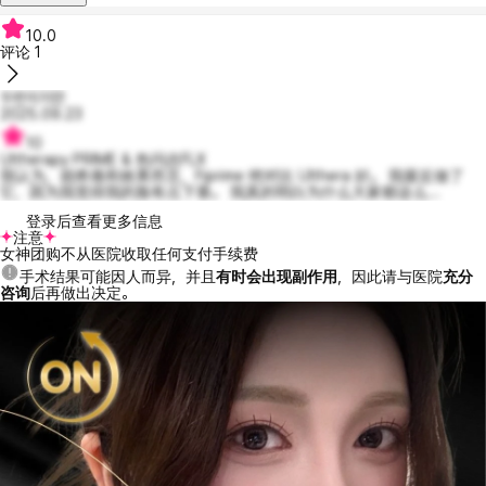
10.0
评论
1
두번이지만
2025.09.23
10
Ultherapy PRIME & 热玛吉FLX
我认为，就疼痛和效果而言，Fiprime 绝对比 Ulthera 好。 我最近做了
它，因为我觉得我的脸有点下垂。 我真的明白为什么大家都这么...
登录后查看更多信息
注意
女神团购不从医院收取任何支付手续费
手术结果可能因人而异，并且
有时会出现副作用
，因此请与医院
充分
咨询
后再做出决定。