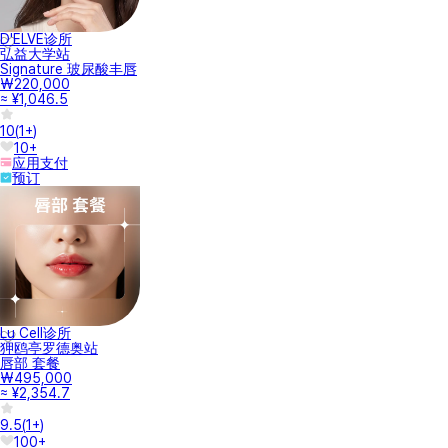
D'ELVE诊所
弘益大学站
Signature 玻尿酸丰唇
₩220,000
≈ ¥1,046.5
10
(
1+
)
10+
应用支付
预订
Lu Cell诊所
狎鸥亭罗德奥站
唇部 套餐
₩495,000
≈ ¥2,354.7
9.5
(
1+
)
100+