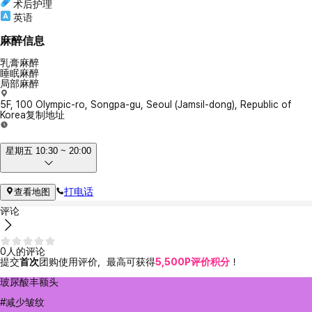
术后护理
英语
麻醉信息
乳膏麻醉
睡眠麻醉
局部麻醉
5F, 100 Olympic-ro, Songpa-gu, Seoul (Jamsil-dong), Republic of
Korea
复制地址
星期五 10:30 ~ 20:00
打电话
查看地图
评论
0人的评论
提交
首次
团购使用评价，最高可获得
5,500P评价积分
！
玻尿酸丰额头
#减少皱纹