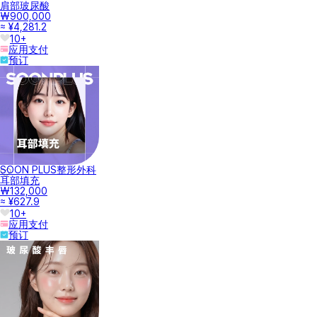
肩部玻尿酸
₩900,000
≈ ¥4,281.2
10+
应用支付
预订
SOON PLUS整形外科
耳部填充
₩132,000
≈ ¥627.9
10+
应用支付
预订