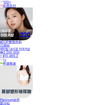
100+
应用支付
ATOP整形外科
江南站
에이탑 내시경 이마거상
₩2,200,000
≈ ¥10,465.2
1+
申请商谈
Platinum诊所
新沙站