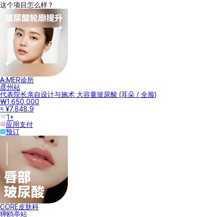
这个项目怎么样？
A.MER诊所
彦州站
代表院长亲自设计与施术 大容量玻尿酸 (耳朵 / 全脸)
₩1,650,000
≈ ¥7,848.9
1+
应用支付
预订
CORE皮肤科
狎鸥亭站