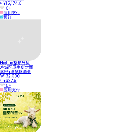
≈ ¥15,174.6
10+
应用支付
预订
Highup整形外科
寿城区卫生所对面
唇部+微笑唇套餐
₩132,000
≈ ¥627.9
10+
应用支付