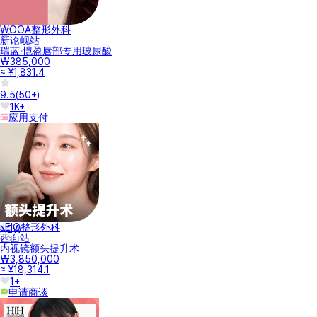
WOOA整形外科
新论岘站
瑞蓝·恺盈唇部专用玻尿酸
₩385,000
≈ ¥1,831.4
9.5
(
50+
)
1K+
应用支付
JEIO整形外科
NEW
西面站
内视镜额头提升术
₩3,850,000
≈ ¥18,314.1
1+
申请商谈