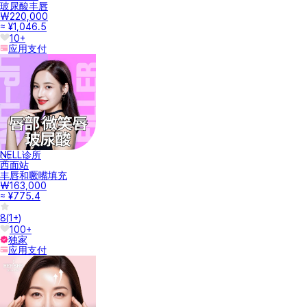
玻尿酸丰唇
₩220,000
≈ ¥1,046.5
10+
应用支付
NELL诊所
西面站
丰唇和噘嘴填充
₩163,000
≈ ¥775.4
8
(
1+
)
100+
独家
应用支付