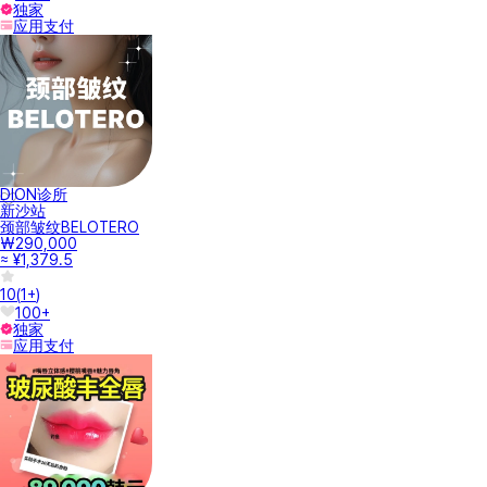
独家
应用支付
DION诊所
新沙站
颈部皱纹BELOTERO
₩290,000
≈ ¥1,379.5
10
(
1+
)
100+
独家
应用支付