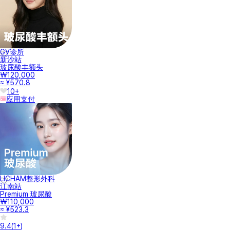
GV诊所
新沙站
玻尿酸丰额头
₩120,000
≈ ¥570.8
10+
应用支付
LICHAM整形外科
江南站
Premium 玻尿酸
₩110,000
≈ ¥523.3
9.4
(
1+
)