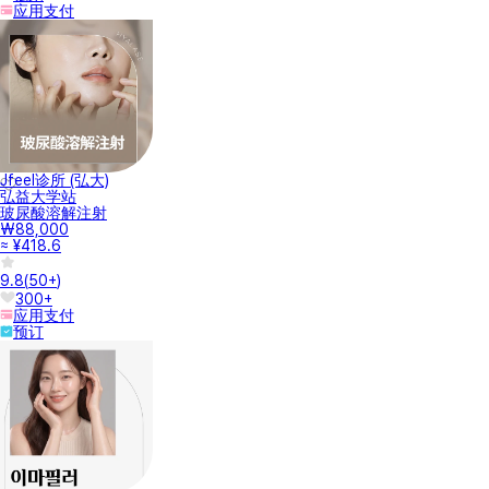
应用支付
Jfeel诊所 (弘大)
弘益大学站
玻尿酸溶解注射
₩88,000
≈ ¥418.6
9.8
(
50+
)
300+
应用支付
预订