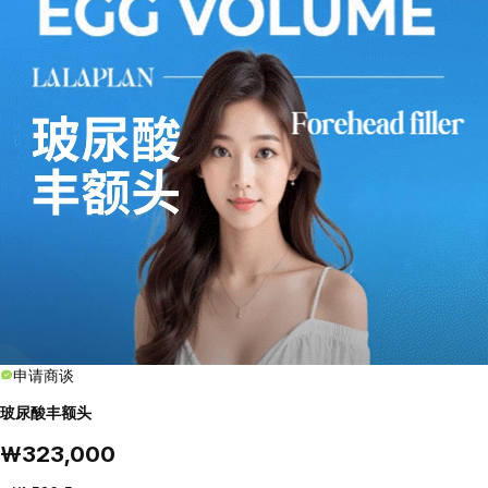
申请商谈
玻尿酸丰额头
₩323,000