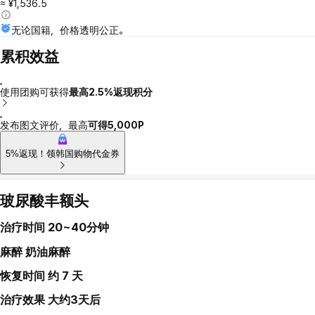
≈ ¥1,536.5
无论国籍，价格透明公正。
累积效益
使用团购可获得
最高2.5%返现积分
发布图文评价，最高
可得5,000P
5%返现！领韩国购物代金券
玻尿酸丰额头
治疗时间
20~40分钟
麻醉
奶油麻醉
恢复时间
约 7 天
治疗效果
大约3天后