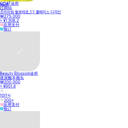
GOAT诊所
NEW
江南站
프리미엄 벨로테로_1:1 풀페이스 디자인
₩275,000
≈ ¥1,308.2
应用支付
预订
Beauty Blossom诊所
玻尿酸丰额头
₩200,000
≈ ¥951.4
10
(
1+
)
200+
应用支付
预订