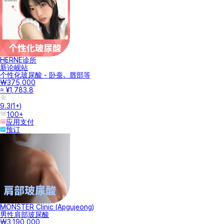
HERNE诊所
新论岘站
个性化玻尿酸 - 卧蚕、唇部等
₩375,000
≈ ¥1,783.8
9.3
(
1+
)
100+
应用支付
预订
MONSTER Clinic (Apgujeong)
男性肩部玻尿酸
₩3,190,000