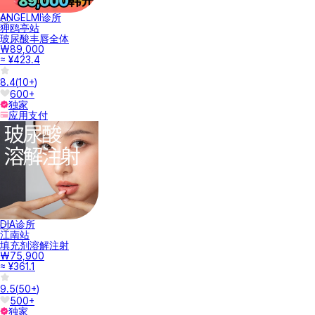
ANGELMI诊所
狎鸥亭站
玻尿酸丰唇全体
₩89,000
≈ ¥423.4
8.4
(
10+
)
600+
独家
应用支付
DIA诊所
江南站
填充剂溶解注射
₩75,900
≈ ¥361.1
9.5
(
50+
)
500+
独家