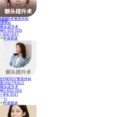
HERSHE整形外科
NEW
清潭站
额头提升术
₩5,500,000
≈ ¥26,163.1
申请商谈
SYNERGY整形外科
新沙站7号出口
额头提升术
₩3,850,000
≈ ¥18,314.1
1+
申请商谈