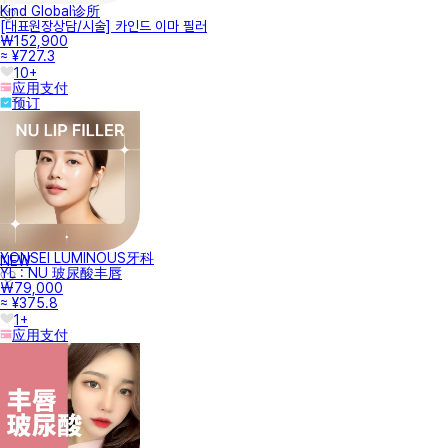
Kind Global诊所
[대표원장상담/시술] 카인드 이마 필러
₩152,900
≈ ¥727.3
10+
应用支付
预订
YONSEI LUMINOUS牙科
NEW
YL : NU 玻尿酸丰唇
₩79,000
≈ ¥375.8
1+
应用支付