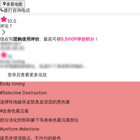
查看地图
拨打咨询电话
10.0
评论
1
现在写
团购使用评价
，最高可得
5,500P评价积分
！
행복한다윈7
2026.08.05
10
Body toning
针对我困扰的部位，也进行了亲切而详细的...
登录后查看更多信息
Body toning
#Selective Destruction
选择性地破坏皮肤真皮深层的黑色素
#改善色素沉着
部分淡化肘部和腋下等身体色素沉着部位
#uniform #skintone
提亮并澄清斑点、不均匀的肤色