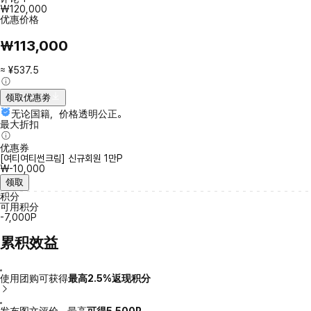
₩120,000
优惠价格
₩113,000
≈ ¥537.5
领取优惠劵
无论国籍，价格透明公正。
最大折扣
优惠券
[여티여티썬크림] 신규회원 1만P
₩-10,000
领取
积分
可用积分
-7,000P
累积效益
使用团购可获得
最高2.5%返现积分
发布图文评价，最高
可得5,500P