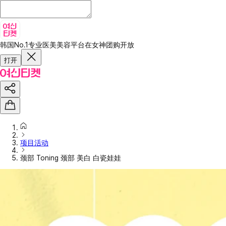
韩国No.1专业医美美容平台
在女神团购开放
打开
项目活动
颈部 Toning 颈部 美白 白瓷娃娃