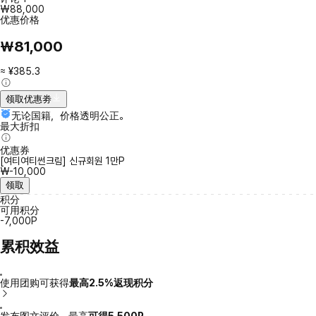
₩88,000
优惠价格
₩81,000
≈ ¥385.3
领取优惠劵
无论国籍，价格透明公正。
最大折扣
优惠券
[여티여티썬크림] 신규회원 1만P
₩-10,000
领取
积分
可用积分
-7,000P
累积效益
使用团购可获得
最高2.5%返现积分
发布图文评价，最高
可得5,500P