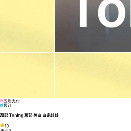
应用支付
预订
颈部 Toning 颈部 美白 白瓷娃娃
10
评论
1