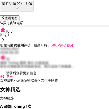
星期六 10:00 ~ 16:00
查看地图
拨打咨询电话
10.0
评论
1
现在写
团购使用评价
，最高可得
5,500P评价积分
！
자부하는잭슨1
2026.06.20
10
颈部 Toning 颈部 美白 白瓷娃娃
医生仔细检查并详细咨询后，我又追加了肉毒素...
登录后查看更多信息
注意
女神团购不从医院收取任何支付手续费
女神精选
女神精选
A
颈部Toning 1次