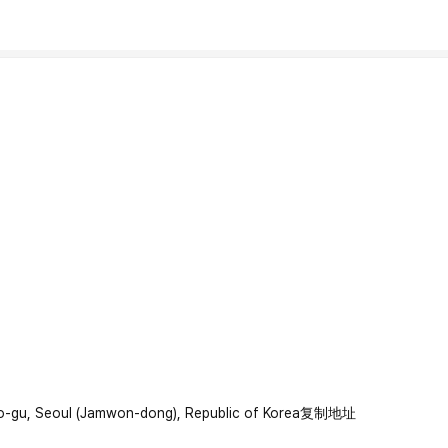
ho-gu, Seoul (Jamwon-dong), Republic of Korea
复制地址