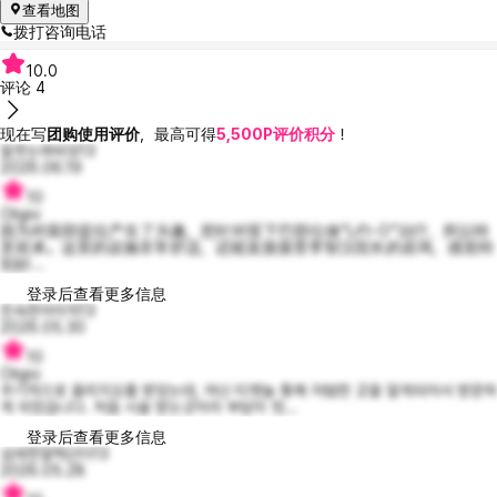
查看地图
拨打咨询电话
10.0
评论
4
现在写
团购使用评价
，最高可得
5,500P评价积分
！
잘웃는파비앙13
2026.06.19
10
Oligio
因为对面部提拉产生了兴趣，想针对双下巴部位做“Lift-O”治疗，所以特
意前来。这里的设施非常舒适，还能直接接受李智汉院长的咨询，感觉特
别好...
登录后查看更多信息
친숙한아이작13
2026.05.30
10
Oligio
주기적으로 올리지오를 받았는데, 여신 티켓늘 통해 저렴한 곳을 알게되어서 방문하
게 되었습니다. 처음 시술 받는곳이라 부담이 컷...
登录后查看更多信息
섬세한알렉산더13
2026.05.28