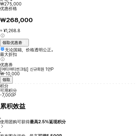
₩275,000
优惠价格
₩268,000
≈ ¥1,268.8
领取优惠劵
无论国籍，价格透明公正。
最大折扣
优惠券
[여티여티썬크림] 신규회원 1만P
₩-10,000
领取
积分
可用积分
-7,000P
累积效益
使用团购可获得
最高2.5%返现积分
发布图文评价，最高
可得5,500P