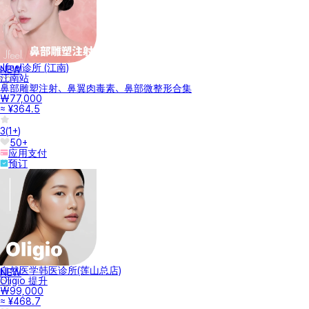
Jfeel诊所 (江南)
NEW
江南站
鼻部雕塑注射、鼻翼肉毒素、鼻部微整形合集
₩77,000
≈ ¥364.5
3
(
1+
)
50+
应用支付
预订
自然医学韩医诊所(莲山总店)
NEW
Oligio 提升
₩99,000
≈ ¥468.7