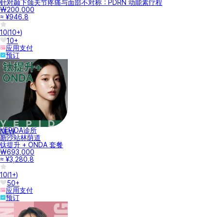
针对颞下颌关节疼痛与面部不对称：PDRN 动能素疗程
₩200,000
≈ ¥946.8
10
(
10+
)
10+
应用支付
预订
YEPIDA诊所
NEW
新沙站林荫道
钛提升 + ONDA 套餐
₩693,000
≈ ¥3,280.8
10
(
1+
)
50+
应用支付
预订