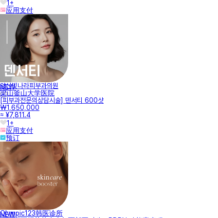
1+
应用支付
양산빛나라피부과의원
NEW
梁山釜山大学医院
[피부과전문의상담시술] 덴서티 600샷
₩1,650,000
≈ ¥7,811.4
1+
应用支付
预订
Olympic123韩医诊所
NEW