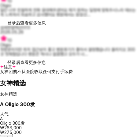
10
Oligio
일단 너무 친절하게 전화 응대해주셨어요 제가 원하는 일정에 맞춰주시느라 애쓰는
게 느껴져서 죄송하고 감사했어요 병원에서는 원장선...
登录后查看更多信息
섬세한알렉산더13
2026.05.26
10
Oligio
첫방문이지만 위치 접근성이 좋고 병원후기가 좋아서 결정했습니다 올리지오 300
샷 첫체험입니다 병원은 역시나 깔끔했고 모두가 너...
登录后查看更多信息
注意
女神团购不从医院收取任何支付手续费
女神精选
女神精选
A
Oligio 300发
人气
A
Oligio 300发
₩268,000
₩275,000