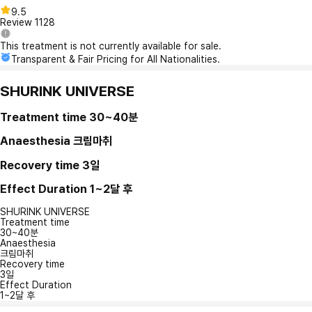
9.5
Review
1128
This treatment is not currently available for sale.
Transparent & Fair Pricing for All Nationalities.
SHURINK UNIVERSE
Treatment time
30~40분
Anaesthesia
크림마취
Recovery time
3일
Effect Duration
1~2달 후
SHURINK UNIVERSE
Treatment time
30~40분
Anaesthesia
크림마취
Recovery time
3일
Effect Duration
1~2달 후