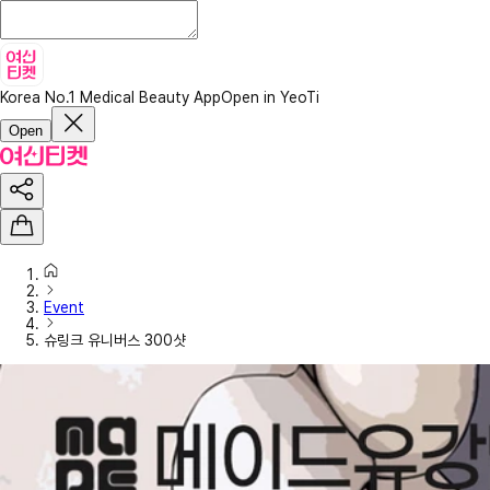
Korea No.1 Medical Beauty App
Open in YeoTi
Open
Event
슈링크 유니버스 300샷