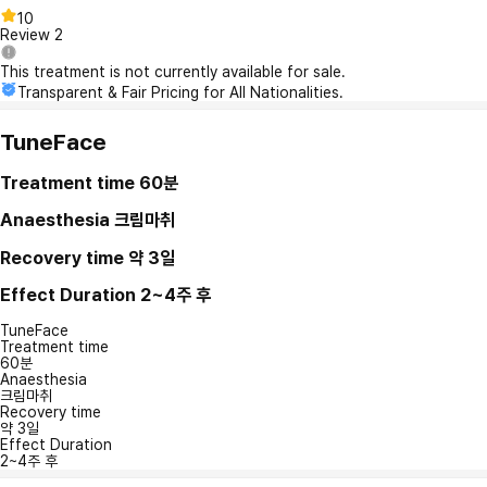
10
Review
2
This treatment is not currently available for sale.
Transparent & Fair Pricing for All Nationalities.
TuneFace
Treatment time
60분
Anaesthesia
크림마취
Recovery time
약 3일
Effect Duration
2~4주 후
TuneFace
Treatment time
60분
Anaesthesia
크림마취
Recovery time
약 3일
Effect Duration
2~4주 후