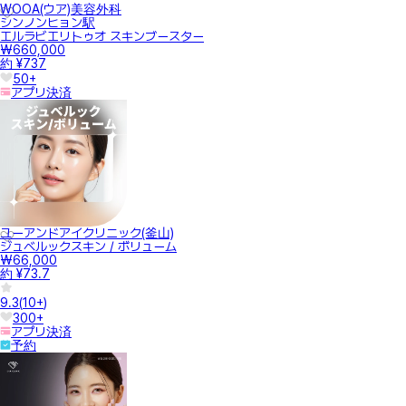
WOOA(ウア)美容外科
シンノンヒョン駅
エルラビエリトゥオ スキンブースター
₩660,000
約 ¥737
50+
アプリ決済
ユーアンドアイクリニック(釜山)
ジュベルックスキン / ボリューム
₩66,000
約 ¥73.7
9.3
(
10+
)
300+
アプリ決済
予約