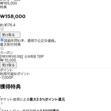
₩165,000
特典
₩158,000
約 ¥176.4
受け取る
国籍を問わず、透明で公正な価格。
最大割引特典
クーポン
[여티여티썬크림] 신규회원 1만P
₩-10,000
受け取る
ポイント
利用可能なポイント
-7,000P
獲得特典
チケット使用による
最大2.5％ポイント還元
フォトレビュー投稿で最大
2,500P還元