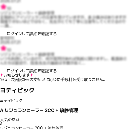
2026.07.21
10
リジュランヒーラー + 鎮静管理
定期的にアイリジュランの注射を受けていますが、多少痛みはありますが
我慢できないほどではなく、先生がとても丁寧に注射をしてくださるので
~~満...
ログインして詳細を確認する
팔색문어
2026.07.21
10
リジュランヒーラー + 鎮静管理
いつも利用しているので、何か質問があれば気軽に聞けますし、看護師さ
んたちは親切で、院長先生の施術は手際が良く...
ログインして詳細を確認する
お知らせします
YeoTiは病院からの支払いに応じた手数料を受け取りません。
ヨティピック
ヨティピック
A
リジュランヒーラー 2CC + 鎮静管理
人気のある
A
リジュランヒーラー 2CC + 鎮静管理