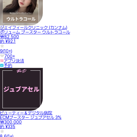
ジェイフィールクリニック (カンナム)
ボリューム ブースター ウルトラコール
₩82,500
約 ¥92.1
9
(
10+
)
700+
アプリ決済
予約
ビューティー＆デジタル病院
ECMブースター ジュブアセル 3%
₩300,000
約 ¥335
8.6
(
1+
)