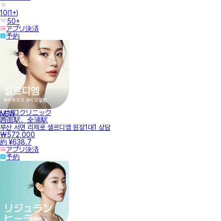
10
(
1+
)
50+
アプリ決済
予約
リゼロクリニック
NEW
西面駅、全浦駅
부산 서면 리제로 셀르디엠 원장1대1 상담
₩572,000
約 ¥638.7
アプリ決済
予約