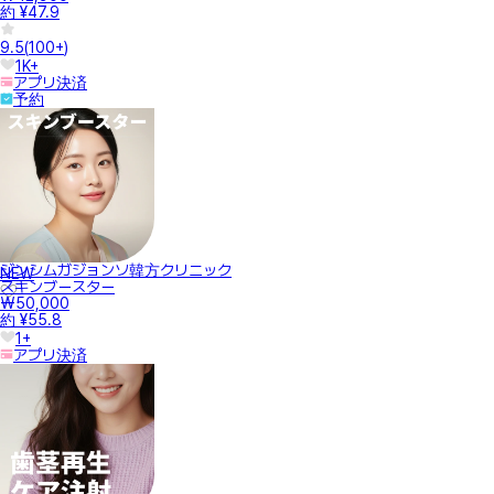
約 ¥47.9
9.5
(
100+
)
1K+
アプリ決済
予約
ジンシムガジョンソ韓方クリニック
NEW
スキンブースター
₩50,000
約 ¥55.8
1+
アプリ決済