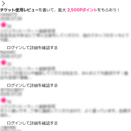
チケット使用レビュー
を書いて、最大
2,500Pポイント
をもらおう！
roma273
2026.07.29
10
リジュランヒーラー + 鎮静管理
院長先生が本当に丁寧に注射をしてくださり、他のスタッフの方々もとて
も親...
ログインして詳細を確認する
RachelC
2026.07.27
10
リジュランヒーラー + 鎮静管理
スタッフの皆さんや施術してくださる先生方、みんなとても親切です！施
設も清潔で素敵...
ログインして詳細を確認する
생기있는켈리7
2026.07.25
10
リジュランヒーラー + 鎮静管理
すごく痛いです…丁寧に施術してくださるので、よく通っています。効果が
現れ...
ログインして詳細を確認する
스텔라88