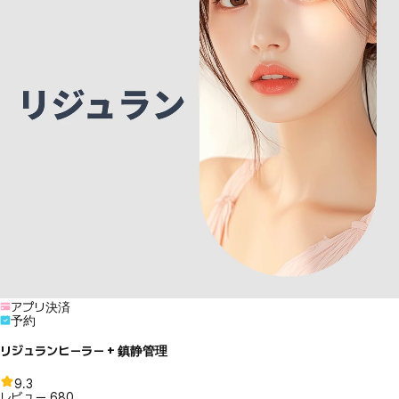
アプリ決済
予約
リジュランヒーラー + 鎮静管理
9.3
レビュー
680