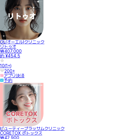
OL(オーエル)クリニック
リトゥオ
₩407,000
約 ¥454.5
10
(
1+
)
200+
アプリ決済
予約
ビューティーブラッサムクリニック
CORETOX ボトックス
₩42,900