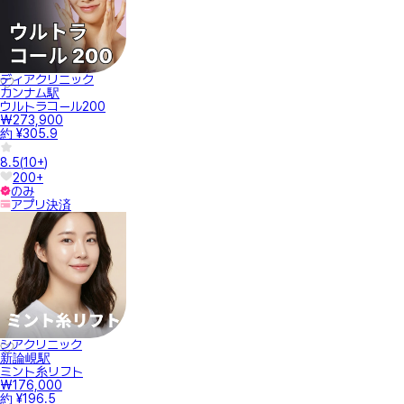
ディアクリニック
カンナム駅
ウルトラコール200
₩273,900
約 ¥305.9
8.5
(
10+
)
200+
のみ
アプリ決済
シアクリニック
新論峴駅
ミント糸リフト
₩176,000
約 ¥196.5