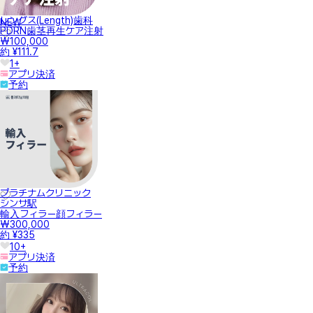
レングス(Length)歯科
NEW
PDRN歯茎再生ケア注射
₩100,000
約 ¥111.7
1+
アプリ決済
予約
プラチナムクリニック
シンサ駅
輸入フィラー顔フィラー
₩300,000
約 ¥335
10+
アプリ決済
予約