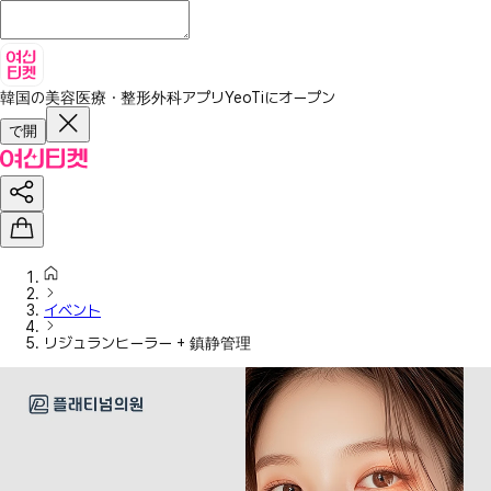
韓国の美容医療・整形外科アプリ
YeoTiにオープン
で開
イベント
リジュランヒーラー + 鎮静管理