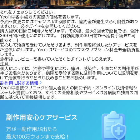
それをチェックしてください！
YeoTiは各手続きの実際の価格を表します。
予約を変更またはキャンセルする際には、違約金が発生する可能性があり
ますので、必ずガイドを参照してください。
購入後90日間ご利用いただけます。その後、最大3回まで延長でき、合計
369日間ご使用いただけます。（有効期限の30日前から延長手続きが可
能です。）
安心して治療を受けていただけるよう、副作用を軽減したケアサービスを
ご提供いたします。YeoTiはサービスのサブスクリプション料金も全額負担
します。
施術後にレビューを書いていただくとポイントがもらえます。
注意
個人によっては、治療や手術により、痛み、感染症、出血などの副作用が
生じる場合があります。病院を受診する際には副作用についても説明を受
けて治療を行うかどうか決めることをお勧めします。
副作用に関する情報
YeoTiは提携クリニックと個人会員との間に予約・オンライン決済情報シ
ステムを提供しており、すべての医療相談やサービスは各病院が独自の判
断に基づいて直接提供します。