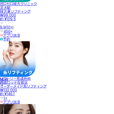
ガロセロ韓方クリニック
京大駅
韓方鼻リフティング
₩99,000
約 ¥109.5
9.9
(
10+
)
400+
アプリ決済
予約
リフトリー形成外科
NEW
西面ロッテ百貨店
オーダーメイド糸リフティング
₩132,000
約 ¥146.1
1+
アプリ決済