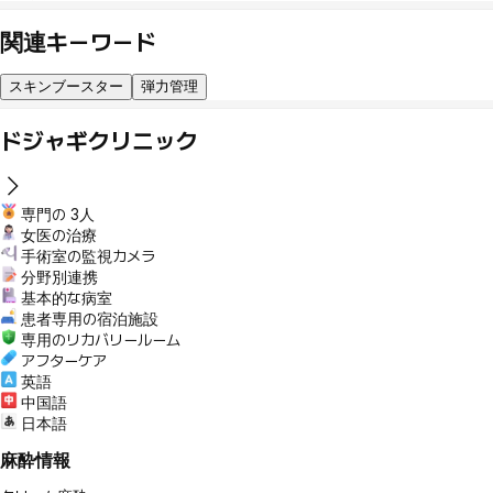
関連キーワード
スキンブースター
弾力管理
ドジャギクリニック
専門の 3人
女医の治療
手術室の監視カメラ
分野別連携
基本的な病室
患者専用の宿泊施設
専用のリカバリールーム
アフターケア
英語
中国語
日本語
麻酔情報