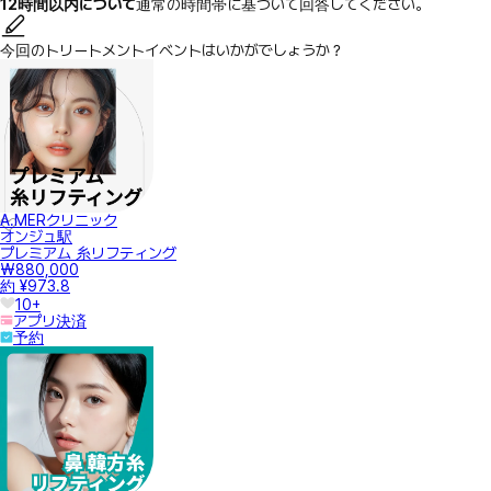
12時間以内について
通常の時間帯に基づいて回答してください。
今回のトリートメントイベントはいかがでしょうか？
A.MERクリニック
オンジュ駅
プレミアム 糸リフティング
₩880,000
約 ¥973.8
10+
アプリ決済
予約