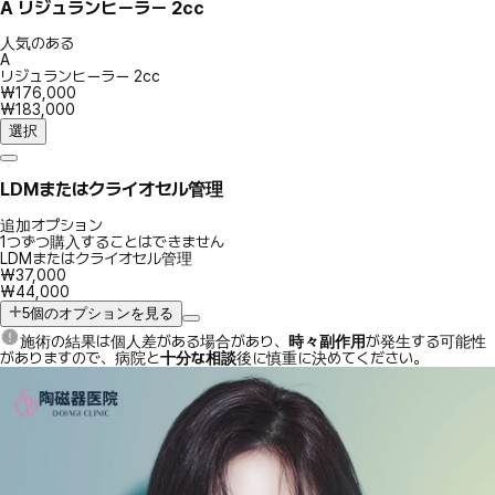
A
リジュランヒーラー 2cc
人気のある
A
リジュランヒーラー 2cc
₩176,000
₩183,000
選択
LDMまたはクライオセル管理
追加オプション
1つずつ購入することはできません
LDMまたはクライオセル管理
₩37,000
₩44,000
5個のオプションを見る
施術の結果は個人差がある場合があり、
時々副作用
が発生する可能性
がありますので、病院と
十分な相談
後に慎重に決めてください。