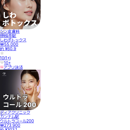
シン皮膚科
狎鴎亭駅
しわボトックス
₩55,000
約 ¥60.9
10
(
1+
)
10+
アプリ決済
ディアクリニック
カンナム駅
ウルトラコール200
₩273,900
約 ¥303.1