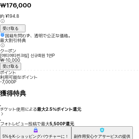
₩176,000
約 ¥194.8
受け取る
国籍を問わず、透明で公正な価格。
最大割引特典
クーポン
[여티여티썬크림] 신규회원 1만P
₩-10,000
受け取る
ポイント
利用可能なポイント
-7,000P
獲得特典
チケット使用による
最大2.5％ポイント還元
フォトレビュー投稿で最大
5,500P還元
5%をK-ショッピングバウチャーに！
副作用安心ケアサービスの提供