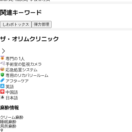
関連キーワード
しわボトックス
弾力管理
ザ・オリムクリニック
専門の 1人
手術室の監視カメラ
応急処置システム
専用のリカバリールーム
アフターケア
英語
中国語
日本語
麻酔情報
クリーム麻酔
睡眠麻酔
局所麻酔