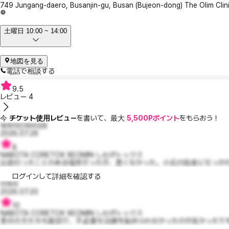
749 Jungang-daero, Busanjin-gu, Busan (Bujeon-dong) The Olim Clini
土曜日 10:00 ~ 14:00
地図を見る
電話で相談する
9.5
レビュー
4
今
チケット使用レビュー
を書いて、最大
5,500Pポイント
をもらおう！
체계적인파비앙8
2026.07.26
8
NABOTA CORETOX XEOMIN しわボトックス
以前行ったことのある場所だったが、悪くなかった。小石の段差に引っかか
ログインして詳細を確認する
이파리
2026.07.20
10
NABOTA CORETOX XEOMIN しわボトックス
受付の方たちも親切で、不必要な治療を勧められなかったのが良かったです