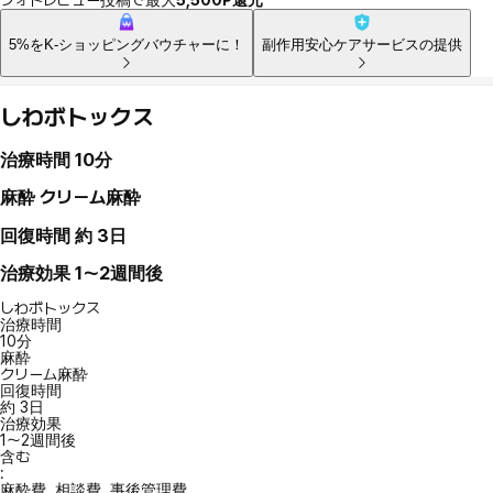
5%をK-ショッピングバウチャーに！
副作用安心ケアサービスの提供
しわボトックス
治療時間
10分
麻酔
クリーム麻酔
回復時間
約 3日
治療効果
1〜2週間後
しわボトックス
治療時間
10分
麻酔
クリーム麻酔
回復時間
約 3日
治療効果
1〜2週間後
含む
:
麻酔費, 相談費, 事後管理費