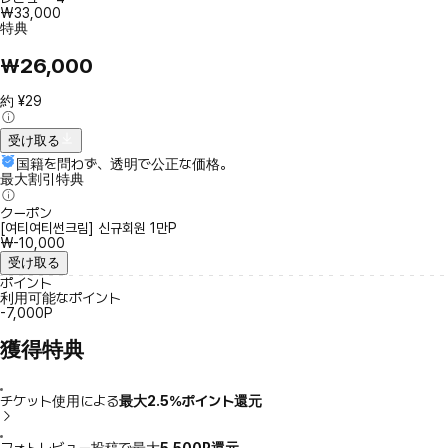
₩33,000
特典
₩26,000
約 ¥29
受け取る
国籍を問わず、透明で公正な価格。
最大割引特典
クーポン
[여티여티썬크림] 신규회원 1만P
₩-10,000
受け取る
ポイント
利用可能なポイント
-7,000P
獲得特典
チケット使用による
最大2.5％ポイント還元
フォトレビュー投稿で最大
5,500P還元