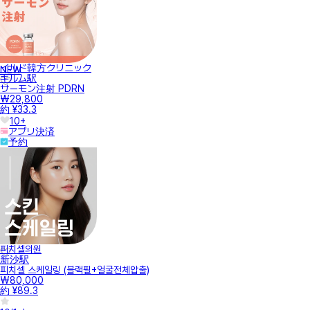
イルド韓方クリニック
NEW
キルム駅
サーモン注射 PDRN
₩29,800
約 ¥33.3
10+
アプリ決済
予約
피치셀의원
新沙駅
피치셀 스케일링 (블랙필+얼굴전체압출)
₩80,000
約 ¥89.3