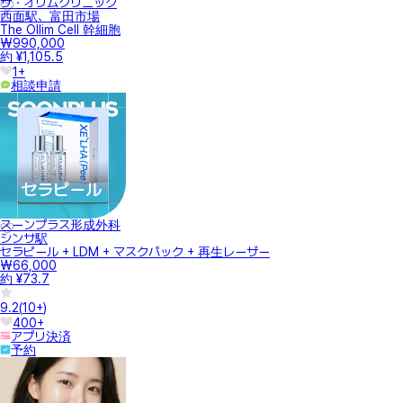
ザ・オリムクリニック
西面駅、富田市場
The Ollim Cell 幹細胞
₩990,000
約 ¥1,105.5
1+
相談申請
スーンプラス形成外科
シンサ駅
セラピール + LDM + マスクパック + 再生レーザー
₩66,000
約 ¥73.7
9.2
(
10+
)
400+
アプリ決済
予約