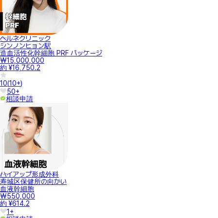
ヘルネクリニック
シンノンヒョン駅
造血活性化幹細胞 PRF パッケージ
₩15,000,000
約 ¥16,750.2
10
(
10+
)
50+
相談申請
ハイアップ形成外科
寿城区保健所の向かい
血液幹細胞
₩550,000
約 ¥614.2
1+