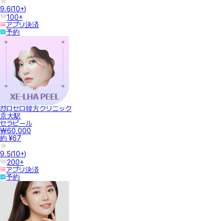
9.6
(
10+
)
100+
アプリ決済
予約
ガロセロ韓方クリニック
京大駅
セラピール
₩60,000
約 ¥67
9.5
(
10+
)
200+
アプリ決済
予約