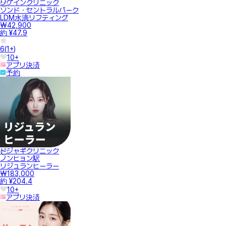
リゲインクリニック
ソンド・セントラルパーク
LDM水滴リフティング
₩42,900
約 ¥47.9
6
(
1+
)
10+
アプリ決済
予約
ドジャギクリニック
ノンヒョン駅
リジュランヒーラー
₩183,000
約 ¥204.4
10+
アプリ決済