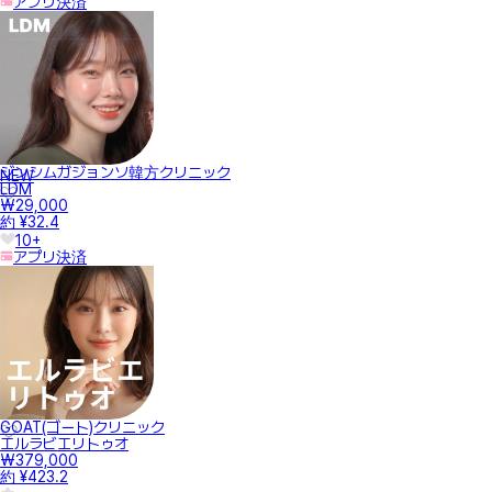
アプリ決済
ジンシムガジョンソ韓方クリニック
NEW
LDM
₩29,000
約 ¥32.4
10+
アプリ決済
GOAT(ゴート)クリニック
エルラビエリトゥオ
₩379,000
約 ¥423.2