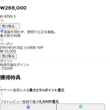
₩268,000
約 ¥299.3
受け取る
国籍を問わず、透明で公正な価格。
最大割引特典
クーポン
[여티여티썬크림] 신규회원 1만P
₩-10,000
受け取る
ポイント
利用可能なポイント
-7,000P
獲得特典
チケット使用による
最大2.5％ポイント還元
フォトレビュー投稿で最大
5,500P還元