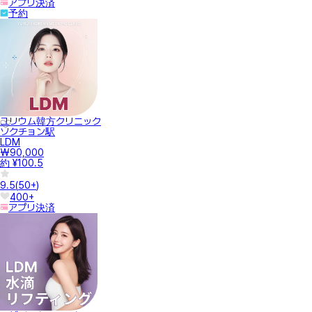
アプリ決済
予約
ユリウム韓方クリニック
ソクチョン駅
LDM
₩90,000
約 ¥100.5
9.5
(
50+
)
400+
アプリ決済