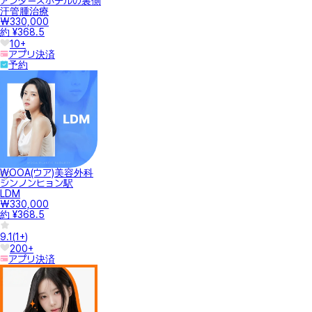
アンダーズホテルの裏側
汗管腫治療
₩330,000
約 ¥368.5
10+
アプリ決済
予約
WOOA(ウア)美容外科
シンノンヒョン駅
LDM
₩330,000
約 ¥368.5
9.1
(
1+
)
200+
アプリ決済