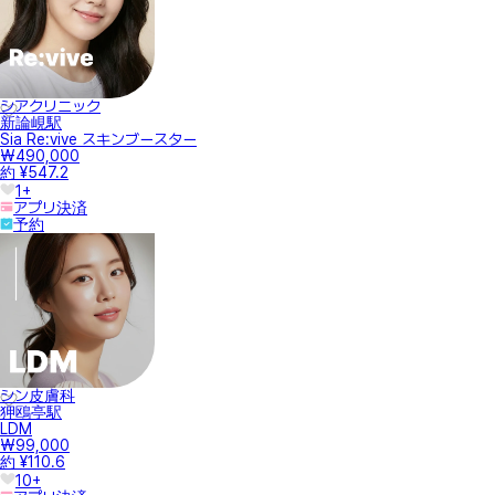
シアクリニック
新論峴駅
Sia Re:vive スキンブースター
₩490,000
約 ¥547.2
1+
アプリ決済
予約
シン皮膚科
狎鴎亭駅
LDM
₩99,000
約 ¥110.6
10+