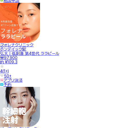
相談申請
フォレナクリニック
ホンデイック駅
弘大｜低刺激 第4世代 ララピール
₩97,900
約 ¥109.3
4
(
1+
)
50+
アプリ決済
予約