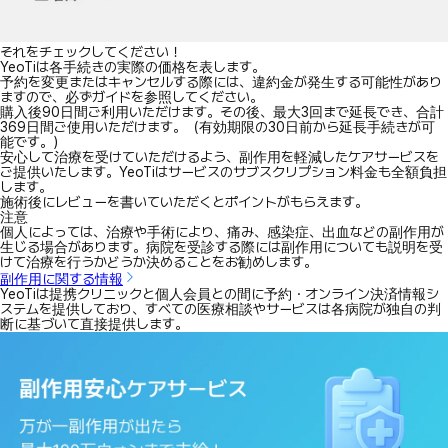
それをチェックしてください！
YeoTiは各手続きの実際の価格を表します。
予約を変更またはキャンセルする際には、違約金が発生する可能性があり
ますので、必ずガイドを参照してください。
購入後90日間ご利用いただけます。その後、最大3回まで延長でき、合計
369日間ご使用いただけます。（有効期限の30日前から延長手続きが可
能です。）
安心して治療を受けていただけるよう、副作用を軽減したケアサービスを
ご提供いたします。YeoTiはサービスのサブスクリプション料金も全額負担
します。
施術後にレビューを書いていただくとポイントがもらえます。
注意
個人によっては、治療や手術により、痛み、感染症、出血などの副作用が
生じる場合があります。病院を受診する際には副作用についても説明を受
けて治療を行うかどうか決めることをお勧めします。
副作用に関する情報
YeoTiは提携クリニックと個人会員との間に予約・オンライン決済情報シ
ステムを提供しており、すべての医療相談やサービスは各病院が独自の判
断に基づいて直接提供します。