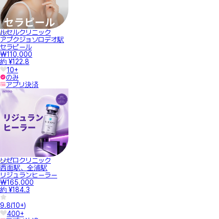
ルセルクリニック
アプクジョソロデオ駅
セラピール
₩110,000
約 ¥122.8
10+
のみ
アプリ決済
リゼロクリニック
西面駅、全浦駅
リジュランヒーラー
₩165,000
約 ¥184.3
9.8
(
10+
)
400+